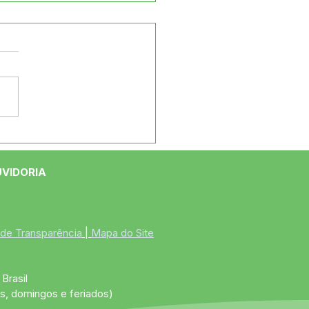
eito de Jordão, Naudo
iro, Discute Reajuste
rial dos Funcionários
UVIDORIA
poio
 de Transparência
 | 
Mapa do Site
Brasil
s, domingos e feriados)