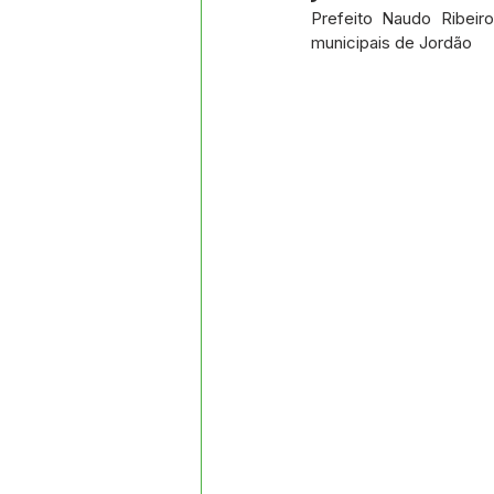
Datas Comemorativas
Proj
Prefeito Naudo Ribeir
municipais de Jordão
Comunidade
Convite e Co
Emenda Parlamentar
Segur
Ordem de Serviço