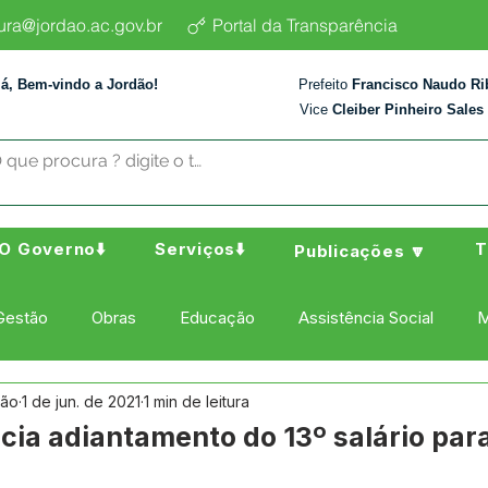
tura@jordao.ac.gov.br
Portal da Transparência
lá, Bem-vindo a Jordão!
Prefeito
Francisco Naudo Ri
Vice
Cleiber Pinheiro Sales
O Governo⬇️
Serviços⬇️
T
Publicações 🔽
Gestão
Obras
Educação
Assistência Social
M
dão
1 de jun. de 2021
1 min de leitura
ura Esporte e Lazer
Administração e Finanças
Nota de
cia adiantamento do 13º salário para