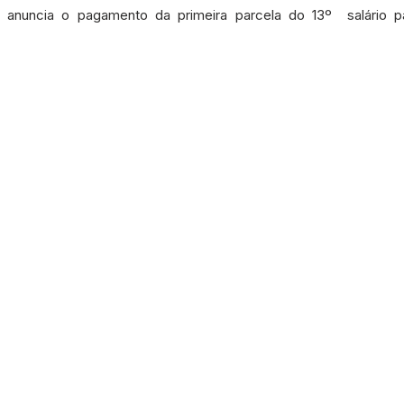
etos e Emendas
Defesa Civil
Agricultura
Convênio
o anuncia o pagamento da primeira parcela do 13º  salário pa
municado
Licitações
Dengue e Malária
Concurso
ança pública
Sessão itinerante
Aviso
Saneamento