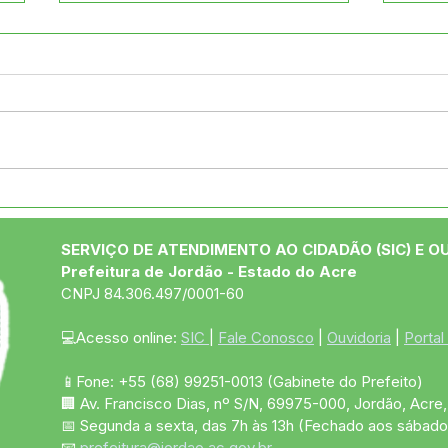
Novo padrão nacional de
Pref
Nota Fiscal avança, mas
Ribe
sistemas locais
Sala
SERVIÇO DE ATENDIMENTO AO CIDADÃO (SIC) E O
permanecem ativos para
de A
Prefeitura de Jordão - Estado do Acre
usuários Betha e e-Nota
CNPJ 84.306.497/0001-60
💻Acesso online: 
SIC 
| 
Fale Conosco
 | 
Ouvidoria
 | 
Portal
📱Fone: +55 (68)
99251-0013
(Gabinete do Prefeito)
🏢 Av. Francisco Dias, nº S/N, 69975-000, Jordão, Acre, 
📅 Segunda a sexta, das 7h às 13h (Fechado aos sábado
📧 
prefeitura@jordao.ac.gov.br