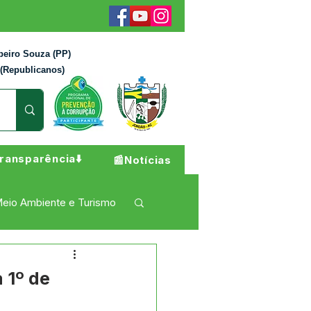
beiro Souza (PP)
 (Republicanos)
ransparência⬇️
📰Notícias
eio Ambiente e Turismo
 Pesar
Campanhas
 1º de