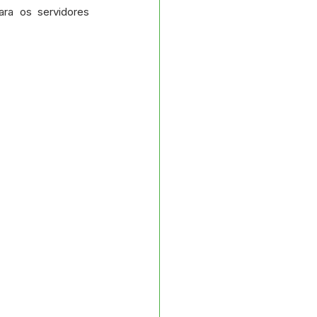
s e Parcerias
ra os servidores 
No gabinete
Planejamento