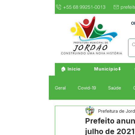
+55 68 99251-0013
prefei
O
🏠 Início
Município⬇️
Geral
Covid-19
Saúde
Prefeitura de Jor
Institucional e Governo
Cult
Prefeito anun
julho de 2021