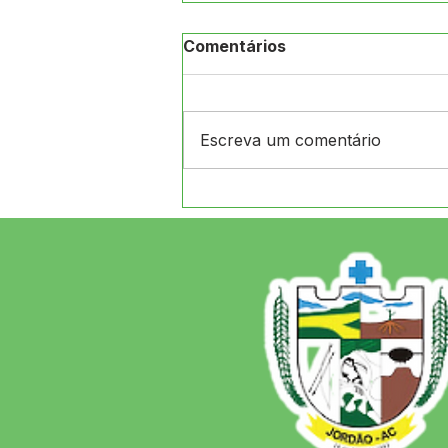
Comentários
Escreva um comentário
Novidade para o Servidor:
Prefeitura de Jordão firma
parceria com a Consignet
e lança o aplicativo "Sig
Servidor"