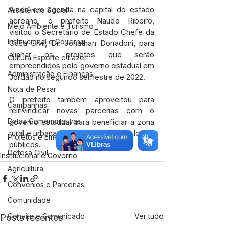
Ainda em agenda na capital do estado 
Assistência Social
acreano, o prefeito Naudo Ribeiro, 
Meio Ambiente e Turismo
visitou o Secretário de Estado Chefe da 
Institucional e Governo
Casa Civil, Dr. Jonathan Donadoni, para 
alinhar os projetos que serão 
Cultura Esporte e Lazer
empreendidos pelo governo estadual em 
Administração e Finanças
Jordão no segundo semestre de 2022.
Nota de Pesar
O prefeito também aproveitou para 
Campanhas
reinvindicar novas parcerias com o 
Datas Comemorativas
governo estadual para beneficiar a zona 
rural e urbana e revitalizar diversos locais 
Projetos e Emendas
públicos.
Defesa Civil
Institucional e Governo
Agricultura
Convênios e Parcerias
Comunidade
Convite e Comunicado
Ver tudo
Posts recentes