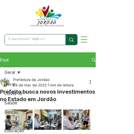
Post
Geral
Prefeitura de Jordão
Geral
29 de mai. de 2022
1 min de leitura
Prefeito busca novos investimentos
Covid-19
no Estado em Jordão
Saúde
Gestão
Obras
Educação