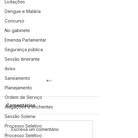
Licitações
Dengue e Malária
Concurso
No gabinete
Emenda Parlamentar
Segurança pública
Sessão itinerante
Aviso
Saneamento
Planejamento
Ordem de Serviço
Comentários
Alagações e enchentes
Sessão Solene
Processo Seletivo
Desfile cívico resgata
Prefeitura de 
Escreva um comentário
Processo Seletivo
origens e celebra o
entrega roçade