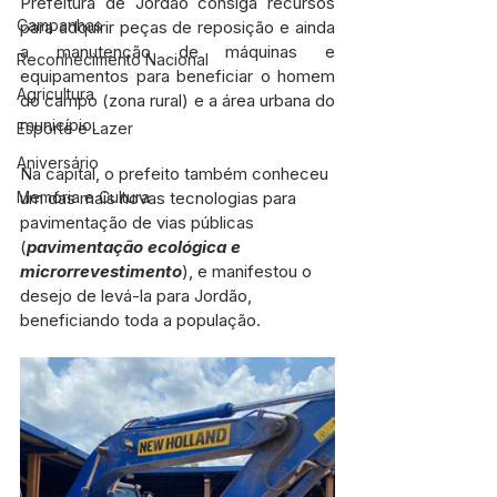
Prefeitura de Jordão consiga recursos 
Campanhas
para adquirir peças de reposição e ainda 
a manutenção de máquinas e 
Reconhecimento Nacional
equipamentos para beneficiar o homem 
Agricultura
do campo (zona rural) e a área urbana do 
município.
Esporte e Lazer
Aniversário
Na capital, o prefeito também conheceu 
um das mais novas tecnologias para 
Memória e Cultura
pavimentação de vias públicas 
(
pavimentação ecológica e 
microrrevestimento
), e manifestou o 
desejo de levá-la para Jordão, 
beneficiando toda a população.