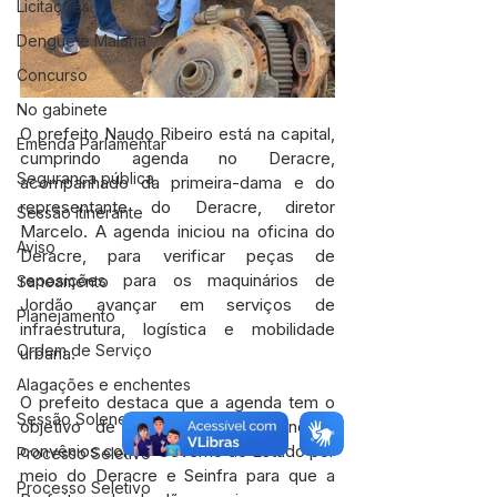
Licitações
Dengue e Malária
Concurso
No gabinete
O prefeito Naudo Ribeiro está na capital, 
Emenda Parlamentar
cumprindo agenda no Deracre, 
Segurança pública
acompanhado da primeira-dama e do 
representante do Deracre, diretor 
Sessão itinerante
Marcelo. A agenda iniciou na oficina do 
Aviso
Deracre, para verificar peças de 
reposições para os maquinários de 
Saneamento
Jordão avançar em serviços de 
Planejamento
infraestrutura, logística e mobilidade 
Ordem de Serviço
urbana.
Alagações e enchentes
O prefeito destaca que a agenda tem o 
Sessão Solene
objetivo de firmar e celebrar novos 
convênios com o Governo do Estado por 
Processo Seletivo
meio do Deracre e Seinfra para que a 
Processo Seletivo