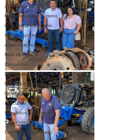
Assistência Social
Meio Ambiente e Turismo
Institucional e Governo
Cultura Esporte e Lazer
Administração e Finanças
Nota de Pesar
Campanhas
Datas Comemorativas
Projetos e Emendas
Defesa Civil
Agricultura
Convênios e Parcerias
Comunidade
Convite e Comunicado