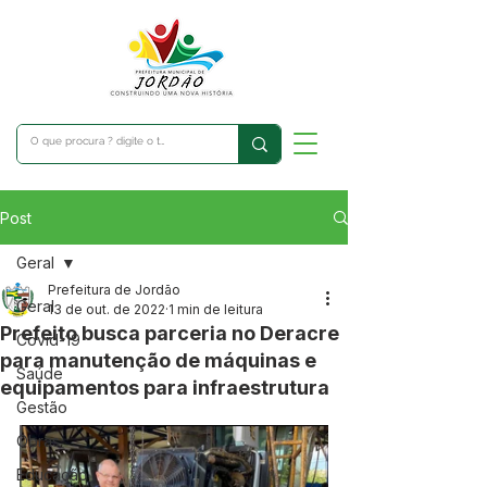
Post
Geral
Prefeitura de Jordão
Geral
13 de out. de 2022
1 min de leitura
Prefeito busca parceria no Deracre
Covid-19
para manutenção de máquinas e
Saúde
equipamentos para infraestrutura
Gestão
Obras
Educação