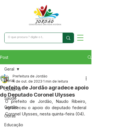
Post
Geral
Prefeitura de Jordão
Geral
4 de out. de 2023
1 min de leitura
Prefeito de Jordão agradece apoio
Covid-19
do Deputado Coronel Ulysses
Saúde
O prefeito de Jordão, Naudo Ribeiro, 
Gestão
agradeceu o apoio do deputado federal 
Coronel Ulysses, nesta quinta-feira (04).
Obras
Educação