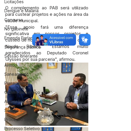
Licitações
O complemento ao PAB será utilizado 
Dengue e Malária
para custear projetos e ações na área da 
Concurso
saúde municipal.
"Esse apoio fará uma diferença 
No gabinete
significativa em nossos projetos e 
Emenda Parlamentar
custeio de nossa saúde municipal", disse 
Naudo Ribeiro. "Estamos muito 
Segurança pública
agradecidos ao Deputado Coronel 
Sessão itinerante
Ulysses por sua parceria", afirmou.
Aviso
Saneamento
Planejamento
Ordem de Serviço
Alagações e enchentes
Sessão Solene
Processo Seletivo
Processo Seletivo