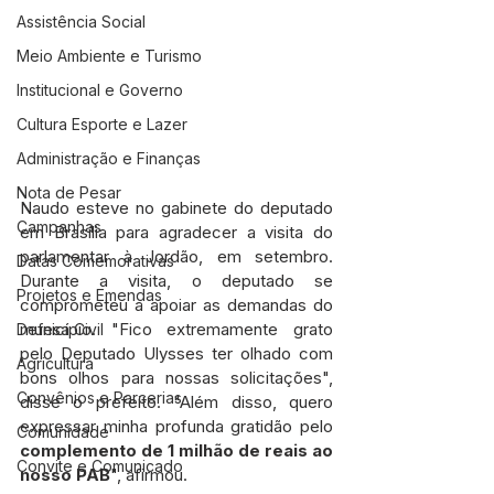
Assistência Social
Meio Ambiente e Turismo
Institucional e Governo
Cultura Esporte e Lazer
Administração e Finanças
Nota de Pesar
Naudo esteve no gabinete do deputado 
Campanhas
em Brasília para agradecer a visita do 
parlamentar à Jordão, em setembro. 
Datas Comemorativas
Durante a visita, o deputado se 
Projetos e Emendas
comprometeu a apoiar as demandas do 
município. "Fico extremamente grato 
Defesa Civil
pelo Deputado Ulysses ter olhado com 
Agricultura
bons olhos para nossas solicitações", 
Convênios e Parcerias
disse o prefeito. "Além disso, quero 
expressar minha profunda gratidão pelo 
Comunidade
complemento de 1 milhão de reais ao 
Convite e Comunicado
nosso PAB
", afirmou.