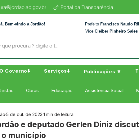
tura@jordao.ac.gov.br
Portal da Transparência
lá, Bem-vindo a Jordão!
Prefeito
Francisco Naudo Ri
Vice
Cleiber Pinheiro Sales
O Governo⬇️
Serviços⬇️
T
Publicações 🔽
Gestão
Obras
Educação
Assistência Social
M
dão
5 de out. de 2023
1 min de leitura
ura Esporte e Lazer
Administração e Finanças
Nota de
Jordão e deputado Gerlen Diniz discu
 o município