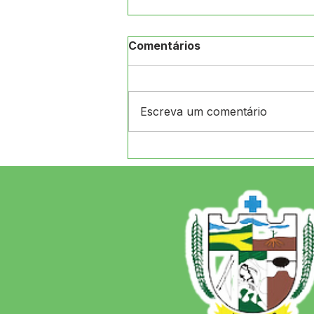
Comentários
Escreva um comentário
Prefeito de Jordão recebe
ex-prefeito de Manoel
Urbano e atual deputado
para discutir
investimentos