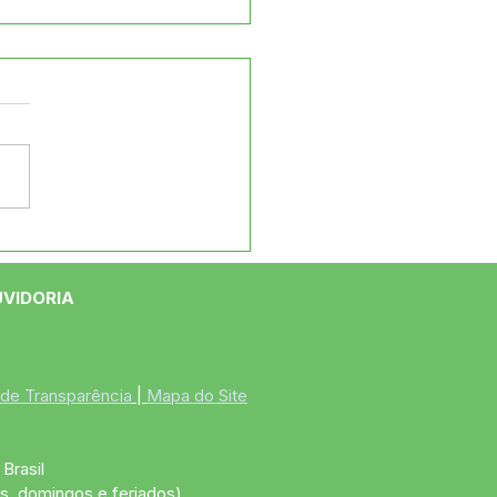
tado Coronel Ulysses
ta o município em
ca de conhecer
UVIDORIA
andas locais
 de Transparência
 | 
Mapa do Site
Brasil
s, domingos e feriados)