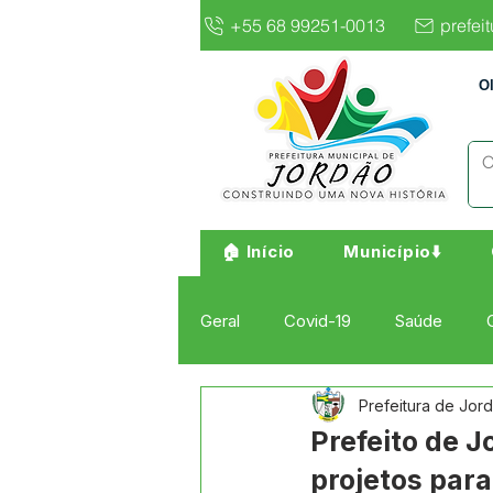
+55 68 99251-0013
prefei
O
🏠 Início
Município⬇️
Geral
Covid-19
Saúde
Prefeitura de Jor
Institucional e Governo
Cult
Prefeito de 
projetos para