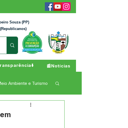
beiro Souza (PP)
 (Republicanos)
ransparência⬇️
📰Notícias
eio Ambiente e Turismo
 Pesar
Campanhas
tem