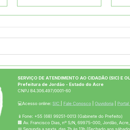
Prefeito visita Senador
Depu
Alan Rick para solicitar
visi
emendas para projetos de
bus
SERVIÇO DE ATENDIMENTO AO CIDADÃO (SIC) E O
melhorias para Jordão
dem
Prefeitura de Jordão - Estado do Acre
CNPJ 84.306.497/0001-60
💻Acesso online: 
SIC 
| 
Fale Conosco
 | 
Ouvidoria
 | 
Portal
📱Fone: +55 (68)
99251-0013
(Gabinete do Prefeito)
🏢 Av. Francisco Dias, nº S/N, 69975-000, Jordão, Acre, 
📅 Segunda a sexta, das 7h às 13h (Fechado aos sábado