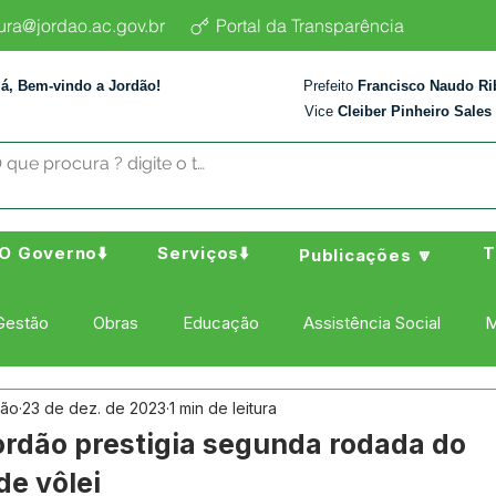
tura@jordao.ac.gov.br
Portal da Transparência
lá, Bem-vindo a Jordão!
Prefeito
Francisco Naudo Ri
Vice
Cleiber Pinheiro Sales
O Governo⬇️
Serviços⬇️
T
Publicações 🔽
Gestão
Obras
Educação
Assistência Social
M
dão
23 de dez. de 2023
1 min de leitura
ura Esporte e Lazer
Administração e Finanças
Nota de
ordão prestigia segunda rodada do
e vôlei