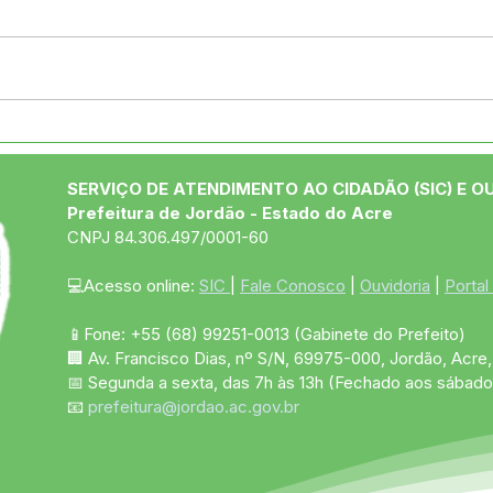
Município celebra 34 anos
Jord
com vasta programação
de O
esportiva, inaugurações e
Con
SERVIÇO DE ATENDIMENTO AO CIDADÃO (SIC) E O
show nacional de Evoney
Acús
Prefeitura de Jordão - Estado do Acre
Fernandes
CNPJ 84.306.497/0001-60
💻Acesso online: 
SIC 
| 
Fale Conosco
 | 
Ouvidoria
 | 
Portal
📱Fone: +55 (68)
99251-0013
(Gabinete do Prefeito)
🏢 Av. Francisco Dias, nº S/N, 69975-000, Jordão, Acre, 
📅 Segunda a sexta, das 7h às 13h (Fechado aos sábado
📧 
prefeitura@jordao.ac.gov.br