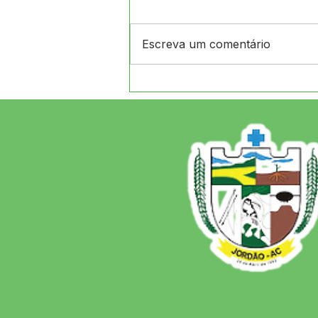
Escreva um comentário
Festival de Praia
MAXIMANI 2026 Entrega
Sucesso Absoluto e
Consolida a Força da
Cultura em Jordão