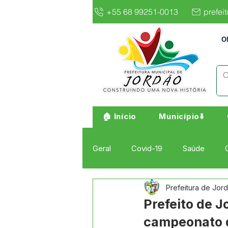
+55 68 99251-0013
prefei
O
🏠 Início
Município⬇️
Geral
Covid-19
Saúde
Prefeitura de Jor
Institucional e Governo
Cult
Prefeito de J
campeonato d