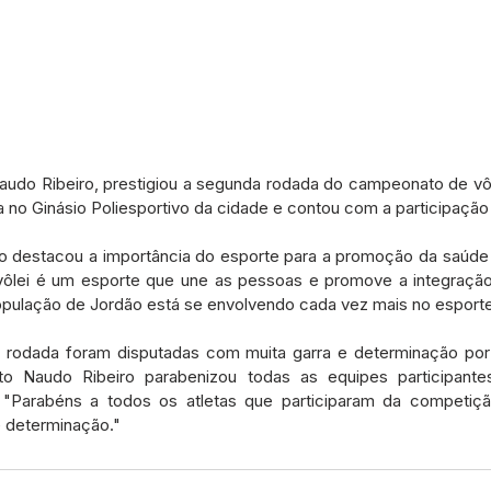
audo Ribeiro, prestigiou a segunda rodada do campeonato de vôle
a no Ginásio Poliesportivo da cidade e contou com a participaçã
ro destacou a importância do esporte para a promoção da saúde 
vôlei é um esporte que une as pessoas e promove a integração s
opulação de Jordão está se envolvendo cada vez mais no esporte
 rodada foram disputadas com muita garra e determinação por 
eito Naudo Ribeiro parabenizou todas as equipes participante
"Parabéns a todos os atletas que participaram da competição
e determinação."