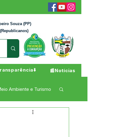
beiro Souza (PP)
 (Republicanos)
ransparência⬇️
📰Notícias
eio Ambiente e Turismo
 Pesar
Campanhas