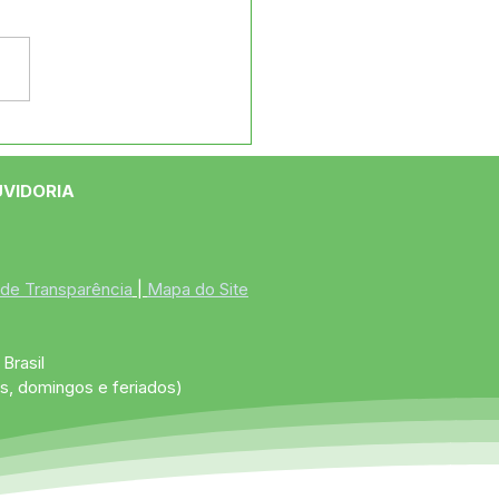
ão Celebra Assinatura
rdem de Serviço para
strução da Concha
UVIDORIA
tica
 de Transparência
 | 
Mapa do Site
Brasil
s, domingos e feriados)