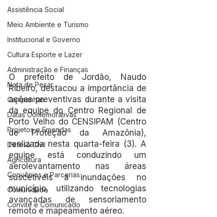
Assistência Social
Meio Ambiente e Turismo
Institucional e Governo
Cultura Esporte e Lazer
Administração e Finanças
O prefeito de Jordão, Naudo 
Nota de Pesar
Ribeiro, destacou a importância de 
ações preventivas durante a visita 
Campanhas
da equipe do Centro Regional de 
Datas Comemorativas
Porto Velho do CENSIPAM (Centro 
Projetos e Emendas
de Proteção da Amazônia), 
realizada nesta quarta-feira (3). A 
Defesa Civil
equipe está conduzindo um 
Agricultura
aerolevantamento nas áreas 
Convênios e Parcerias
suscetíveis a inundações no 
município, utilizando tecnologias 
Comunidade
avançadas de sensoriamento 
Convite e Comunicado
remoto e mapeamento aéreo.