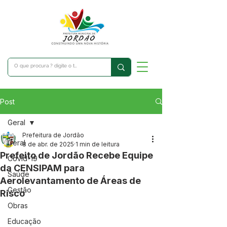
Post
Geral
Prefeitura de Jordão
Geral
8 de abr. de 2025
1 min de leitura
Prefeito de Jordão Recebe Equipe
Covid-19
da CENSIPAM para
Saúde
Aerolevantamento de Áreas de
Gestão
Risco
Obras
Educação