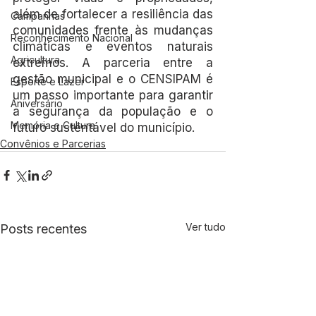
além de fortalecer a resiliência das 
Campanhas
comunidades frente às mudanças 
Reconhecimento Nacional
climáticas e eventos naturais 
Agricultura
extremos. A parceria entre a 
gestão municipal e o CENSIPAM é 
Esporte e Lazer
um passo importante para garantir 
Aniversário
a segurança da população e o 
Memória e Cultura
futuro sustentável do município.
Convênios e Parcerias
Ver tudo
Posts recentes