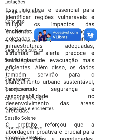
Licitações
Essa iniciativa é essencial para 
Dengue e Malária
identificar regiões vulneráveis e 
Concurso
mitigar os impactos das 
No gabinete
enchentes. Com as informações 
coletadas, será possível planejar 
Emenda Parlamentar
infraestruturas adequadas, 
Segurança pública
sistemas de alerta precoce e 
Sessão itinerante
estratégias de evacuação mais 
eficientes. Além disso, os dados 
Aviso
também servirão para o 
Saneamento
planejamento urbano sustentável, 
promovendo segurança e 
Planejamento
responsabilidade no 
Ordem de Serviço
desenvolvimento das áreas 
Alagações e enchentes
afetadas.
Sessão Solene
O prefeito reforçou que a 
Processo Seletivo
abordagem proativa é crucial para 
Processo Seletivo
proteger vidas e propriedades, 