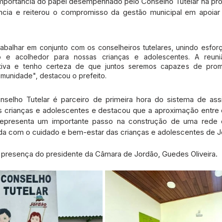
mportância do papel desempenhado pelo Conselho Tutelar na prot
ncia e reiterou o compromisso da gestão municipal em apoiar 
abalhar em conjunto com os conselheiros tutelares, unindo esforço
 e acolhedor para nossas crianças e adolescentes. A reuniã
tiva e tenho certeza de que juntos seremos capazes de prom
omunidade", destacou o prefeito.
selho Tutelar é parceiro de primeira hora do sistema de assis
as crianças e adolescentes e destacou que a aproximação entre 
representa um importante passo na construção de uma rede 
da com o cuidado e bem-estar das crianças e adolescentes de J
presença do presidente da Câmara de Jordão, Guedes Oliveira.