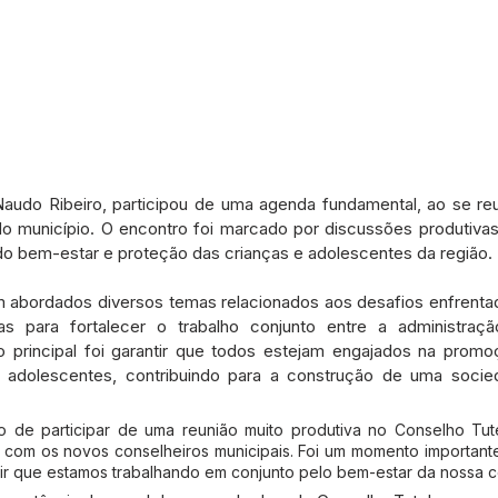
Naudo Ribeiro, participou de uma agenda fundamental, ao se re
do município. O encontro foi marcado por discussões produtivas
do bem-estar e proteção das crianças e adolescentes da região.
am abordados diversos temas relacionados aos desafios enfrenta
ias para fortalecer o trabalho conjunto entre a administraçã
vo principal foi garantir que todos estejam engajados na prom
e adolescentes, contribuindo para a construção de uma socied
gio de participar de uma reunião muito produtiva no Conselho Tut
s com os novos conselheiros municipais. Foi um momento importante 
tir que estamos trabalhando em conjunto pelo bem-estar da nossa 