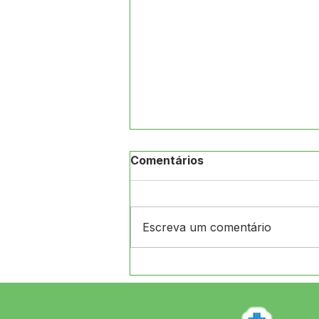
Comentários
Escreva um comentário
CRAS de Jordão e
Secretaria de Assistência
Social realizam ação na
Aldeia Arco-Íris, levando