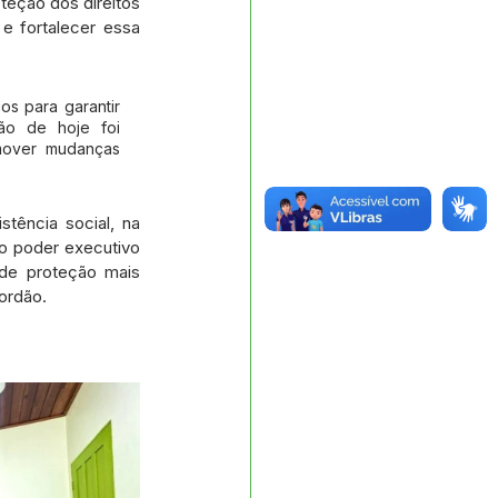
eção dos direitos 
e fortalecer essa 
s para garantir 
o de hoje foi 
over mudanças 
tência social, na 
o poder executivo 
de proteção mais 
ordão.