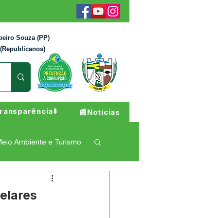
beiro Souza (PP)
 (Republicanos)
ransparência⬇️
📰Notícias
eio Ambiente e Turismo
 Pesar
Campanhas
elares