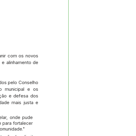
unir com os novos 
 e alinhamento de 
dos pelo Conselho 
o municipal e os 
oção e defesa dos 
ade mais justa e 
elar, onde pude 
para fortalecer 
comunidade."