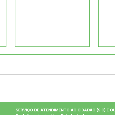
Prefeitura de Jordão
Jord
realiza caminhada em
com
alusão ao Dia Internacional
Espe
SERVIÇO DE ATENDIMENTO AO CIDADÃO (SIC) E O
da Mulher
Atíp