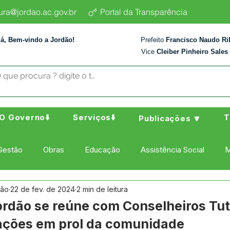
tura@jordao.ac.gov.br
Portal da Transparência
lá, Bem-vindo a Jordão!
Prefeito
Francisco Naudo Ri
Vice
Cleiber Pinheiro Sales
O Governo⬇️
Serviços⬇️
T
Publicações 🔽
Gestão
Obras
Educação
Assistência Social
M
dão
22 de fev. de 2024
2 min de leitura
ura Esporte e Lazer
Administração e Finanças
Nota de
Jordão se reúne com Conselheiros Tut
 ações em prol da comunidade