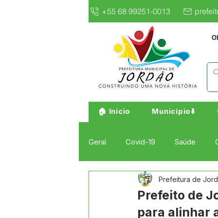
+55 68 99251-0013
prefei
O
🏠 Início
Município⬇️
Geral
Covid-19
Saúde
Prefeitura de Jor
Institucional e Governo
Cult
Prefeito de 
para alinhar