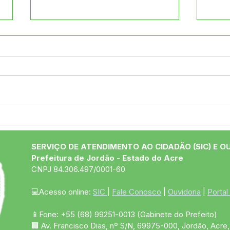
Desfile cívico resgata
Pref
origens e celebra o talento
entr
da juventude jordãoense
Alde
SERVIÇO DE ATENDIMENTO AO CIDADÃO (SIC) E O
Prefeitura de Jordão - Estado do Acre
CNPJ 84.306.497/0001-60
💻Acesso online: 
SIC 
| 
Fale Conosco
 | 
Ouvidoria
 | 
Portal
📱Fone: +55 (68)
99251-0013
(Gabinete do Prefeito)
🏢 Av. Francisco Dias, nº S/N, 69975-000, Jordão, Acre, 