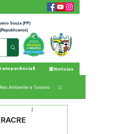
beiro Souza (PP)
 (Republicanos)
ransparência⬇️
📰Notícias
eio Ambiente e Turismo
 Pesar
Campanhas
DERACRE