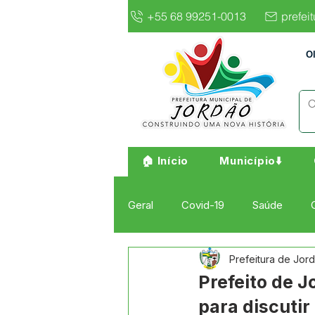
+55 68 99251-0013
prefei
O
🏠 Início
Município⬇️
Geral
Covid-19
Saúde
Prefeitura de Jor
Institucional e Governo
Cult
Prefeito de 
para discutir