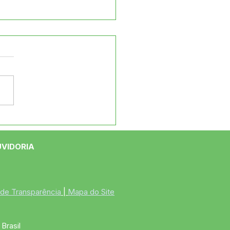
eitura de Jordão
ega roçadeiras na
ia Boa Vista
UVIDORIA
 de Transparência
 | 
Mapa do Site
Brasil