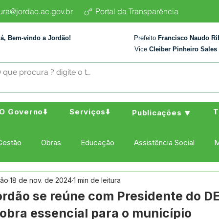
tura@jordao.ac.gov.br
Portal da Transparência
lá, Bem-vindo a Jordão!
Prefeito
Francisco Naudo Ri
Vice
Cleiber Pinheiro Sales
O Governo⬇️
Serviços⬇️
T
Publicações 🔽
Gestão
Obras
Educação
Assistência Social
M
dão
18 de nov. de 2024
1 min de leitura
ura Esporte e Lazer
Administração e Finanças
Nota de
Jordão se reúne com Presidente do 
 obra essencial para o município