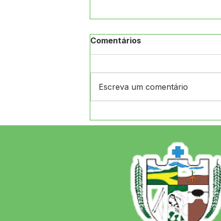
Comentários
Escreva um comentário
CRAS de Jordão e
Secretaria de Assistência
Social realizam ação na
Aldeia Arco-Íris, levando
orientações, atividades e
atendimento às famílias
indígenas.