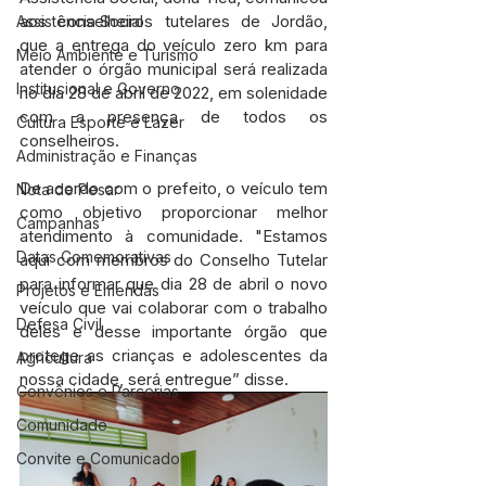
aos conselheiros tutelares de Jordão, 
Assistência Social
que a entrega do veículo zero km para 
Meio Ambiente e Turismo
atender o órgão municipal será realizada 
Institucional e Governo
no dia 28 de abril de 2022, em solenidade 
com a presença de todos os  
Cultura Esporte e Lazer
conselheiros.
Administração e Finanças
De acordo com o prefeito, o veículo tem 
Nota de Pesar
como objetivo proporcionar melhor 
Campanhas
atendimento à comunidade. "Estamos 
Datas Comemorativas
aqui com membros do Conselho Tutelar 
para informar que dia 28 de abril o novo 
Projetos e Emendas
veículo que vai colaborar com o trabalho 
Defesa Civil
deles e desse importante órgão que 
protege as crianças e adolescentes da 
Agricultura
nossa cidade, será entregue” disse.
Convênios e Parcerias
Comunidade
Convite e Comunicado