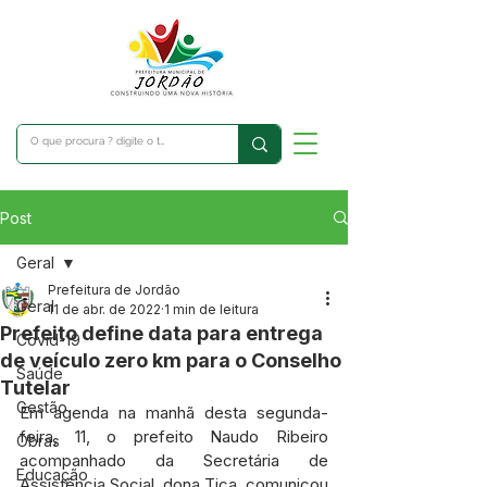
Post
Geral
Prefeitura de Jordão
Geral
11 de abr. de 2022
1 min de leitura
Prefeito define data para entrega
Covid-19
de veículo zero km para o Conselho
Saúde
Tutelar
Gestão
Em agenda na manhã desta segunda-
feira, 11, o prefeito Naudo Ribeiro 
Obras
acompanhado da Secretária de 
Educação
Assistência Social, dona Tica, comunicou 