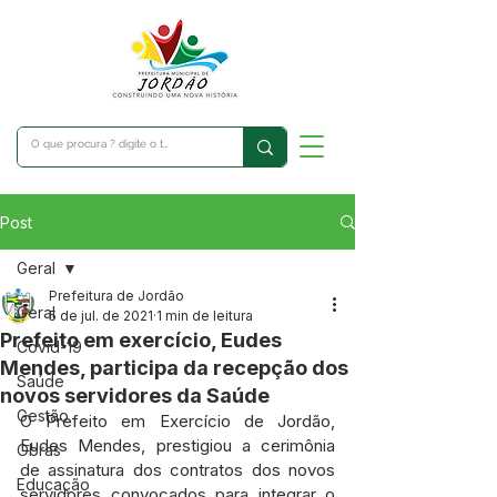
Post
Geral
Prefeitura de Jordão
Geral
5 de jul. de 2021
1 min de leitura
Prefeito em exercício, Eudes
Covid-19
Mendes, participa da recepção dos
Saúde
novos servidores da Saúde
Gestão
O Prefeito em Exercício de Jordão, 
Eudes Mendes, prestigiou a cerimônia 
Obras
de assinatura dos contratos dos novos 
Educação
servidores convocados para integrar o 