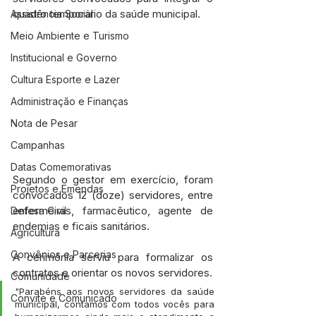
quadro temporário da saúde municipal.
Assistência Social
Meio Ambiente e Turismo
Institucional e Governo
Cultura Esporte e Lazer
Administração e Finanças
Nota de Pesar
Campanhas
Datas Comemorativas
Segundo o gestor em exercício, foram 
Projetos e Emendas
convocados 12 (doze) servidores, entre 
enfermeiras, farmacêutico, agente de 
Defesa Civil
endemias e ficais sanitários.
Agricultura
Convênios e Parcerias
A cerimônia serviu para formalizar os 
contratos e orientar os novos servidores.
Comunidade
"Parabéns aos novos servidores da saúde 
Convite e Comunicado
municipal, contamos com todos vocês para 