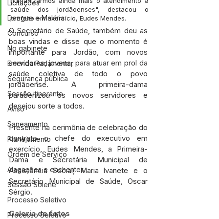
humanizarmos ainda mais o atendimento a 
Licitações
saúde dos jordãoenses", destacou o 
Dengue e Malária
prefeito em exercício, Eudes Mendes.
O Secretário de Saúde, também deu as 
Concurso
boas vindas e disse que o momento é 
No gabinete
importante para Jordão, com novos 
servidores, jovens, para atuar em prol da 
Emenda Parlamentar
saúde coletiva de todo o povo 
Segurança pública
jordãoense. A primeira-dama 
Sessão itinerante
parabenizou os novos servidores e 
desejou sorte a todos.
Aviso
Saneamento
Presente na cerimônia de celebração do 
contrato o chefe do executivo em 
Planejamento
exercício, Eudes Mendes, a Primeira-
Ordem de Serviço
Dama e Secretária Municipal de 
Alagações e enchentes
Assistência Social, Maria lvanete
e o 
Secretário Municipal de Saúde, Oscar 
Sessão Solene
Sérgio.
Processo Seletivo
Galeria de fotos
Processo Seletivo