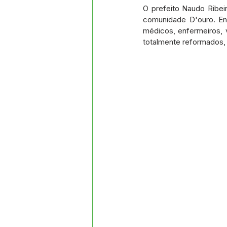
Datas Comemorativas
Proj
O prefeito Naudo Ribeir
comunidade D'ouro. Ent
médicos, enfermeiros, v
totalmente reformados, 
Comunidade
Convite e Co
Emenda Parlamentar
Segur
Ordem de Serviço