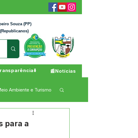
beiro Souza (PP)
 (Republicanos)
ransparência⬇️
📰Notícias
eio Ambiente e Turismo
 Pesar
Campanhas
s para a