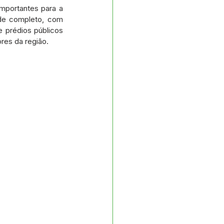
s e Parcerias
mportantes para a 
de completo, com 
 prédios públicos 
res da região. 
No gabinete
Planejamento