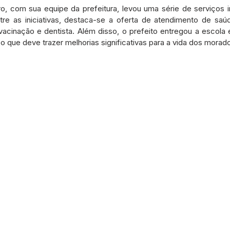
etos e Emendas
Defesa Civil
Agricultura
Convênio
o, com sua equipe da prefeitura, levou uma série de serviços i
re as iniciativas, destaca-se a oferta de atendimento de saú
acinação e dentista. Além disso, o prefeito entregou a escola e
o que deve trazer melhorias significativas para a vida dos morado
municado
Licitações
Dengue e Malária
Concurso
ança pública
Sessão itinerante
Aviso
Saneamento