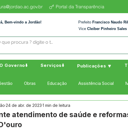
tura@jordao.ac.gov.br
Portal da Transparência
lá, Bem-vindo a Jordão!
Prefeito
Francisco Naudo Ri
Vice
Cleiber Pinheiro Sales
O Governo⬇️
Serviços⬇️
T
Publicações 🔽
Gestão
Obras
Educação
Assistência Social
M
dão
24 de abr. de 2023
1 min de leitura
ura Esporte e Lazer
Administração e Finanças
Nota de
ante atendimento de saúde e reforma
D'ouro