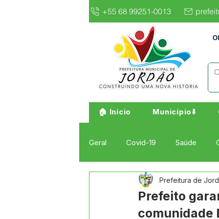
+55 68 99251-0013
prefei
O
🏠 Início
Município⬇️
Geral
Covid-19
Saúde
Prefeitura de Jor
Institucional e Governo
Cult
Prefeito gar
comunidade 