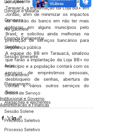
ao Gerente do Banco do Brasil em 
Licitações
Tarauacá, a implantação da Loja BB+ em 
Dengue e Malária
Jordão, afim de minimizar os impactos 
Concurso
da decisão do banco em não ter mais 
agências em alguns municípios pelo 
No gabinete
Brasil, e solicitou ainda melhorias na 
Emenda Parlamentar
prestação de serviços bancários para 
Jordão.
Segurança pública
A equipe do BB em Tarauacá, sinalizou 
Sessão itinerante
que farão a implantação da Loja BB+ no 
Aviso
município e a população contará com os 
serviços de empréstimos pessoais, 
Saneamento
desbloqueio de senhas, abertura de 
Planejamento
contas e vários outros serviços do 
Banco.
Ordem de Serviço
Institucional e Governo
Alagações e enchentes
Administração e Finanças
Sessão Solene
Processo Seletivo
Processo Seletivo