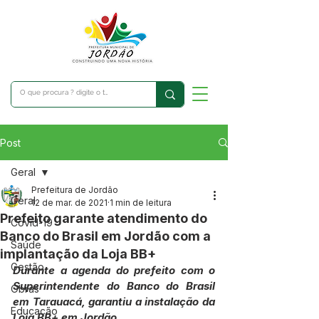
Post
Geral
Prefeitura de Jordão
Geral
12 de mar. de 2021
1 min de leitura
Prefeito garante atendimento do
Covid-19
Banco do Brasil em Jordão com a
Saúde
implantação da Loja BB+
Gestão
Durante a agenda do prefeito com o 
Superintendente do Banco do Brasil 
Obras
em Tarauacá, garantiu a instalação da 
Educação
Loja BB+ em Jordão