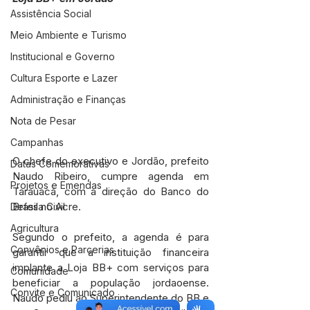
Assistência Social
Meio Ambiente e Turismo
Institucional e Governo
Cultura Esporte e Lazer
Administração e Finanças
Nota de Pesar
Campanhas
O chefe do executivo e Jordão, prefeito 
Datas Comemorativas
Naudo Ribeiro, cumpre agenda em 
Projetos e Emendas
Tarauacá, com a direção do Banco do 
Brasil no Acre.
Defesa Civil
Agricultura
Segundo o prefeito, a agenda é para 
Convênios e Parcerias
garantir que a instituição financeira 
implante a Loja BB+ com serviços para 
Comunidade
beneficiar a população jordaoense. 
Convite e Comunicado
Naudo pediu ao Superintendente do BB e 