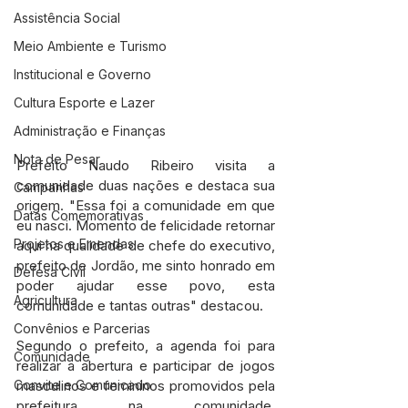
Assistência Social
Meio Ambiente e Turismo
Institucional e Governo
Cultura Esporte e Lazer
Administração e Finanças
Nota de Pesar
Prefeito Naudo Ribeiro visita a 
comunidade duas nações e destaca sua 
Campanhas
origem. "Essa foi a comunidade em que 
Datas Comemorativas
eu nasci. Momento de felicidade retornar 
Projetos e Emendas
aqui na qualidade de chefe do executivo, 
prefeito de Jordão, me sinto honrado em 
Defesa Civil
poder ajudar esse povo, esta 
Agricultura
comunidade e tantas outras" destacou.
Convênios e Parcerias
Segundo o prefeito, a agenda foi para 
Comunidade
realizar a abertura e participar de jogos 
masculinos e femininos promovidos pela 
Convite e Comunicado
prefeitura na comunidade. 