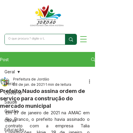
Post
Geral
Prefeitura de Jordão
Geral
28 de jan. de 2021
1 min de leitura
Prefeito Naudo assina ordem de
Covid-19
serviço para construção do
Saúde
mercado municipal
Gestão
Em 27 de janeiro de 2021 na AMAC em 
Rio Branco, o prefeito havia assinado o 
Obras
contrato com a empresa Talia 
Educação
Construções. Hoje, 28 de janeiro, o 