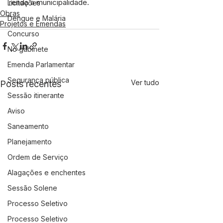
renda a municipalidade.
Licitações
Obras
Dengue e Malária
Projetos e Emendas
Concurso
No gabinete
Emenda Parlamentar
Segurança pública
Ver tudo
Posts recentes
Sessão itinerante
Aviso
Saneamento
Planejamento
Ordem de Serviço
Alagações e enchentes
Sessão Solene
Processo Seletivo
Processo Seletivo