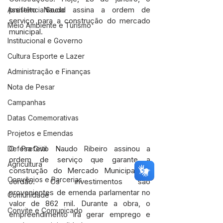
prefeito Naudo assina a ordem de 
Assistência Social
serviço para a construção do mercado 
Meio Ambiente e Turismo
municipal.
Institucional e Governo
Cultura Esporte e Lazer
Administração e Finanças
Nota de Pesar
Campanhas
Datas Comemorativas
Projetos e Emendas
O Prefeito Naudo Ribeiro assinou a 
Defesa Civil
ordem de serviço que garante a 
Agricultura
construção do Mercado Municipal de 
Convênios e Parcerias
Jordão. Os investimentos são 
provenientes de emenda parlamentar no 
Comunidade
valor de 862 mil. Durante a obra, o 
Convite e Comunicado
empreendimento irá gerar emprego e 