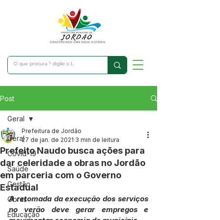
Post
Geral
Prefeitura de Jordão
Geral
27 de jan. de 2021
3 min de leitura
Prefeito Naudo busca ações para
Covid-19
dar celeridade a obras no Jordão
Saúde
em parceria com o Governo
Gestão
Estadual
A retomada da execução dos serviços 
Obras
no verão deve gerar empregos e 
Educação