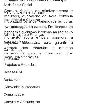
movimentar economia do município
Assistência Social
Com o objetivo de otimizar tempo e 
Meio Ambiente e Turismo
recursos, o governo do Acre continua 
Institucional e Governo
mobilizado para dar celeridade às obras 
em execução no estado. Em tempos de 
Cultura Esporte e Lazer
pandemia e chuvas intensas na região, o 
Administração e Finanças
momento agora é para aprimorar a 
Nota de Pesar
logística necessária para garantir a 
compra dos materiais e insumos 
Campanhas
necessários para a conclusão dos 
Datas Comemorativas
projetos.
Projetos e Emendas
Defesa Civil
Agricultura
Convênios e Parcerias
Comunidade
Convite e Comunicado