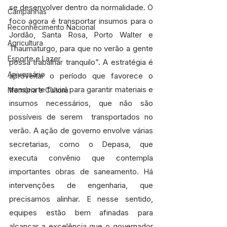
se desenvolver dentro da normalidade. O 
Campanhas
foco agora é transportar insumos para o 
Reconhecimento Nacional
Jordão, Santa Rosa, Porto Walter e 
Agricultura
Thaumaturgo, para que no verão a gente 
Esporte e Lazer
possa trabalhar tranquilo”. A estratégia é 
Aniversário
aproveitar o período que favorece o 
transporte fluvial para garantir materiais e 
Memória e Cultura
insumos necessários, que não são 
possíveis de serem  transportados no 
verão. A ação de governo envolve várias 
secretarias, como o Depasa, que 
executa convênio que contempla 
importantes obras de saneamento. Há 
intervenções de engenharia, que 
precisamos alinhar. E nesse sentido, 
equipes estão bem afinadas para 
alcançar a excelência que o governador 