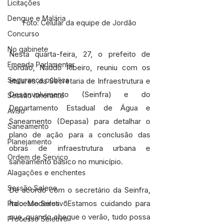
Licitações
Dengue e Malária
Foto: Celular da equipe de Jordão
Concurso
No gabinete
Nesta quarta-feira, 27, o prefeito de 
Emenda Parlamentar
Jordão, Naudo Ribeiro, reuniu com os 
Segurança pública
titulares da Secretaria de Infraestrutura e 
Desenvolvimento (Seinfra) e do 
Sessão itinerante
Departamento Estadual de Água e 
Aviso
Saneamento (Depasa) para detalhar o 
Saneamento
plano de ação para a conclusão das 
Planejamento
obras de infraestrutura urbana e 
Ordem de Serviço
saneamento básico no município.
Alagações e enchentes
Sessão Solene
De acordo com o secretário da Seinfra, 
Ítalo Medeiros “Estamos cuidando para 
Processo Seletivo
que, quando chegue o verão, tudo possa 
Processo Seletivo