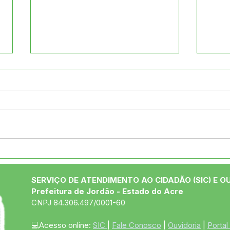
Prefeitura participa da
Uniã
abertura da 7ª
Exec
Conferência Municipal de
Reún
SERVIÇO DE ATENDIMENTO AO CIDADÃO (SIC) E O
Saúde em Jordão
Açõe
Prefeitura de Jordão - Estado do Acre
Muni
CNPJ 84.306.497/0001-60
💻Acesso online: 
SIC 
| 
Fale Conosco
 | 
Ouvidoria
 | 
Portal