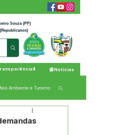
beiro Souza (PP)
 (Republicanos)
ransparência⬇️
📰Notícias
eio Ambiente e Turismo
 Pesar
Campanhas
r demandas