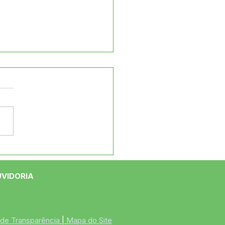
o por Jordão:
utivo e Legislativo se
em para Alinhar
UVIDORIA
s em Prol do
cípio
 de Transparência
 | 
Mapa do Site