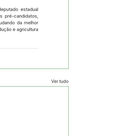
eputado estadual 
 pré-candidatos, 
udando da melhor 
ução e agricultura 
Ver tudo