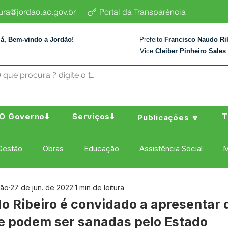
tura@jordao.ac.gov.br
Portal da Transparência
lá, Bem-vindo a Jordão!
Prefeito
Francisco Naudo Ri
Vice
Cleiber Pinheiro Sales
O Governo⬇️
Serviços⬇️
T
Publicações 🔽
Gestão
Obras
Educação
Assistência Social
M
dão
27 de jun. de 2022
1 min de leitura
ura Esporte e Lazer
Administração e Finanças
Nota de
do Ribeiro é convidado a apresenta
e podem ser sanadas pelo Estado