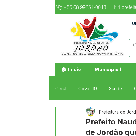
+55 68 99251-0013
prefei
O
🏠 Início
Município⬇️
Geral
Covid-19
Saúde
Prefeitura de Jor
Institucional e Governo
Cult
Prefeito Nau
de Jordão qu