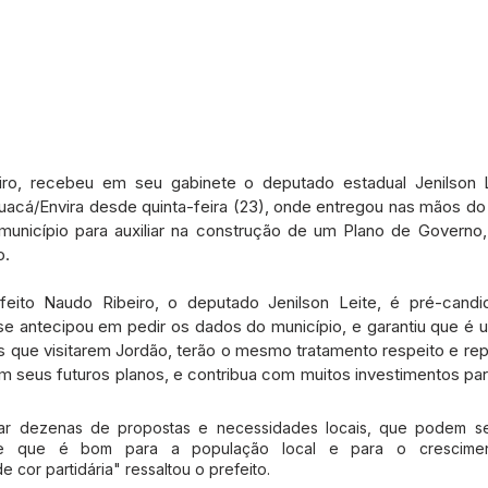
iro, recebeu em seu gabinete o deputado estadual Jenilson 
uacá/Envira desde quinta-feira (23), onde entregou nas mãos do p
município para auxiliar na construção de um Plano de Governo
o.
ito Naudo Ribeiro, o deputado Jenilson Leite, é pré-candi
e antecipou em pedir os dados do município, e garantiu que é um
 que visitarem Jordão, terão o mesmo tratamento respeito e repu
seus futuros planos, e contribua com muitos investimentos para
tar dezenas de propostas e necessidades locais, que podem se
 e que é bom para a população local e para o crescimen
cor partidária" ressaltou o prefeito.