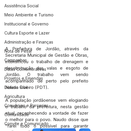
Assistência Social
Meio Ambiente e Turismo
Institucional e Governo
Cultura Esporte e Lazer
Administração e Finanças
A Prefeitura de Jordão, através da 
Nota de Pesar
Secretaria Municipal de Gestão e Obras, 
Campanhas
intensificou o trabalho de drenagem e 
desobstrução das valas e esgoto de 
Datas Comemorativas
Jordão. O trabalho vem sendo 
Projetos e Emendas
acompanhado de perto pelo prefeito 
Naudo Ribeiro (PDT). 
Defesa Civil
Agricultura
A população jordãoense vem elogiando 
Convênios e Parcerias
o trabalho da prefeitura, nesta gestão 
atual, reconhecendo a vontade de fazer 
Comunidade
o melhor para o povo. Naudo disse que 
Convite e Comunicado
"farei todo o possível para garantir 