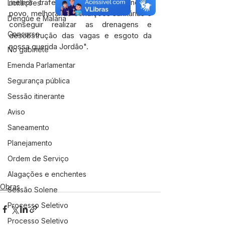
melhor trafegabilidade para o nosso 
Licitações
povo, melhorar as condições sanitárias e 
Dengue e Malária
conseguir realizar as drenagens e 
Concurso
desobstrução das vagas e esgoto da 
nossa querida Jordão".
No gabinete
Emenda Parlamentar
Segurança pública
Sessão itinerante
Aviso
Saneamento
Planejamento
Ordem de Serviço
Alagações e enchentes
Obras
Sessão Solene
Processo Seletivo
Processo Seletivo