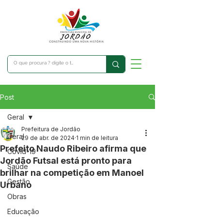
Post
Geral
Prefeitura de Jordão
Geral
29 de abr. de 2024
1 min de leitura
Prefeito Naudo Ribeiro afirma que
Covid-19
Jordão Futsal está pronto para
Saúde
brilhar na competição em Manoel
Gestão
Urbano
Obras
Educação