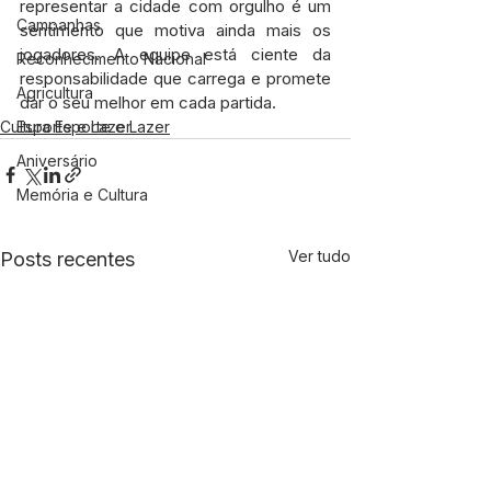
representar a cidade com orgulho é um 
Campanhas
sentimento que motiva ainda mais os 
jogadores. A equipe está ciente da 
Reconhecimento Nacional
responsabilidade que carrega e promete 
Agricultura
dar o seu melhor em cada partida.
Cultura Esporte e Lazer
Esporte e Lazer
Aniversário
Memória e Cultura
Ver tudo
Posts recentes