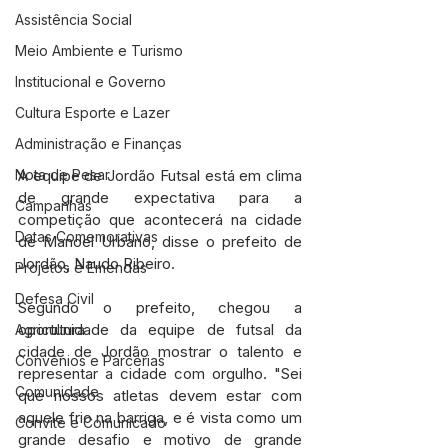
Assistência Social
Meio Ambiente e Turismo
Institucional e Governo
Cultura Esporte e Lazer
Administração e Finanças
A equipe de Jordão Futsal está em clima 
Nota de Pesar
de grande expectativa para a 
Campanhas
competição que acontecerá na cidade 
Datas Comemorativas
de Manoel Urbano, disse o prefeito de 
Jordão, Naudo Ribeiro. 
Projetos e Emendas
Defesa Civil
Segundo o prefeito, chegou a 
oportunidade da equipe de futsal da 
Agricultura
cidade de Jordão mostrar o talento e 
Convênios e Parcerias
representar a cidade com orgulho. "Sei 
Comunidade
que nossos atletas devem estar com 
aquele frio na barriga, e é vista como um 
Convite e Comunicado
grande desafio e motivo de grande 