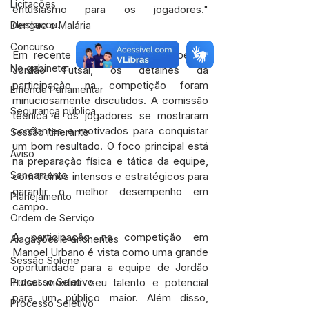
Licitações
entusiasmo para os jogadores." 
destacou.
Dengue e Malária
Concurso
Em recente reunião com a equipe de 
No gabinete
Jordão Futsal, os detalhes da 
participação na competição foram 
Emenda Parlamentar
minuciosamente discutidos. A comissão 
Segurança pública
técnica e os jogadores se mostraram 
confiantes e motivados para conquistar 
Sessão itinerante
um bom resultado. O foco principal está 
Aviso
na preparação física e tática da equipe, 
Saneamento
com treinos intensos e estratégicos para 
garantir o melhor desempenho em 
Planejamento
campo.
Ordem de Serviço
A participação na competição em 
Alagações e enchentes
Manoel Urbano é vista como uma grande 
Sessão Solene
oportunidade para a equipe de Jordão 
Futsal mostrar seu talento e potencial 
Processo Seletivo
para um público maior. Além disso, 
Processo Seletivo