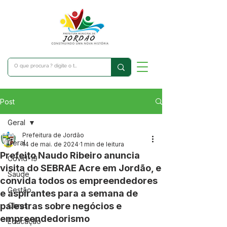
Post
Geral
Prefeitura de Jordão
Geral
14 de mai. de 2024
1 min de leitura
Prefeito Naudo Ribeiro anuncia
Covid-19
visita do SEBRAE Acre em Jordão, e
Saúde
convida todos os empreendedores
Gestão
e aspirantes para a semana de
palestras sobre negócios e
Obras
empreendedorismo
Educação