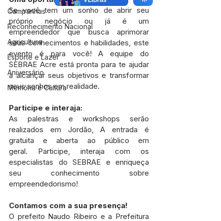
Se você tem um sonho de abrir seu 
Campanhas
próprio negócio ou já é um 
Reconhecimento Nacional
empreendedor que busca aprimorar 
Agricultura
seus conhecimentos e habilidades, este 
evento é para você! A equipe do 
Esporte e Lazer
SEBRAE Acre está pronta para te ajudar 
Aniversário
a alcançar seus objetivos e transformar 
seus sonhos em realidade.
Memória e Cultura
Participe e interaja:
As palestras e workshops serão 
realizados em Jordão, A entrada é 
gratuita e aberta ao público em 
geral. Participe, interaja com os 
especialistas do SEBRAE e enriqueça 
seu conhecimento sobre 
empreendedorismo!
Contamos com a sua presença!
O prefeito Naudo Ribeiro e a Prefeitura 