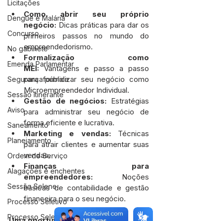
Licitações
Como abrir seu próprio 
Dengue e Malária
negócio:
 Dicas práticas para dar os 
Concurso
primeiros passos no mundo do 
empreendedorismo.
No gabinete
Formalização como 
Emenda Parlamentar
MEI:
 Vantagens e passo a passo 
para formalizar seu negócio como 
Segurança pública
Microempreendedor Individual.
Sessão itinerante
Gestão de negócios:
 Estratégias 
Aviso
para administrar seu negócio de 
forma eficiente e lucrativa.
Saneamento
Marketing e vendas:
 Técnicas 
Planejamento
para atrair clientes e aumentar suas 
vendas.
Ordem de Serviço
Finanças para 
Alagações e enchentes
empreendedores:
 Noções 
Sessão Solene
básicas de contabilidade e gestão 
financeira para o seu negócio.
Processo Seletivo
Processo Seletivo
Uma oportunidade para você: