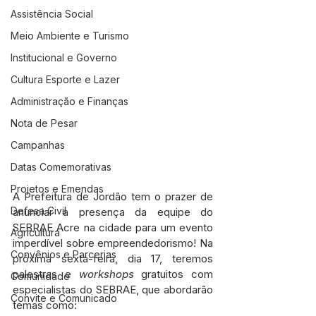
Assistência Social
Meio Ambiente e Turismo
Institucional e Governo
Cultura Esporte e Lazer
Administração e Finanças
Nota de Pesar
Campanhas
Datas Comemorativas
Projetos e Emendas
A Prefeitura de Jordão tem o prazer de 
Defesa Civil
anunciar a presença da equipe do 
SEBRAE Acre na cidade para um evento 
Agricultura
imperdível sobre empreendedorismo! Na 
Convênios e Parcerias
próxima sexta-feira, dia 17, teremos 
palestras e 
workshops
 gratuitos com 
Comunidade
especialistas do SEBRAE, que abordarão 
Convite e Comunicado
temas como: