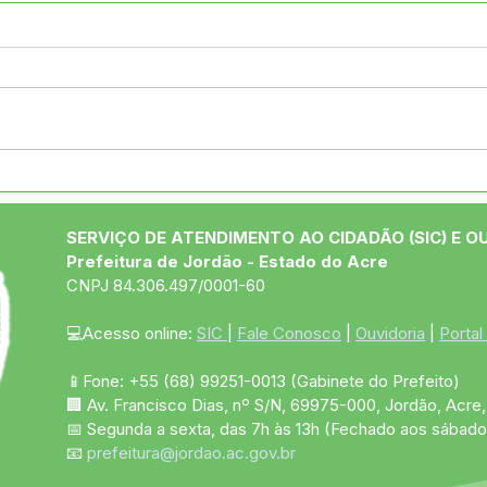
04 de junho: Dia de Corpus
CRA
Christi
Secr
Soci
SERVIÇO DE ATENDIMENTO AO CIDADÃO (SIC) E O
Alde
Prefeitura de Jordão - Estado do Acre
orie
CNPJ 84.306.497/0001-60
aten
indí
💻Acesso online: 
SIC 
| 
Fale Conosco
 | 
Ouvidoria
 | 
Portal
📱Fone: +55 (68)
99251-0013
(Gabinete do Prefeito)
🏢 Av. Francisco Dias, nº S/N, 69975-000, Jordão, Acre, 
📅 Segunda a sexta, das 7h às 13h (Fechado aos sábado
📧 
prefeitura@jordao.ac.gov.br