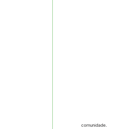
Datas Comemorativas
Proj
Comunidade
Convite e Co
Emenda Parlamentar
Segur
Ordem de Serviço
comunidade.