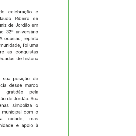
s e Parcerias
e celebração e 
audo Ribeiro se 
niz de Jordão em 
No gabinete
 32º aniversário 
 ocasião, repleta 
munidade, foi uma 
Planejamento
re as conquistas 
cadas de história 
 sua posição de 
ncia desse marco 
 gratidão pela 
ão de Jordão. Sua 
nas simboliza o 
 municipal com o 
da cidade, mas 
idade e apoio à 