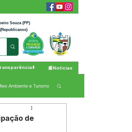
beiro Souza (PP)
 (Republicanos)
ransparência⬇️
📰Notícias
eio Ambiente e Turismo
 Pesar
Campanhas
ipação de