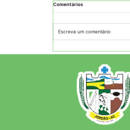
Comentários
Escreva um comentário
12 de junho: Feliz Dia dos
Namorados!