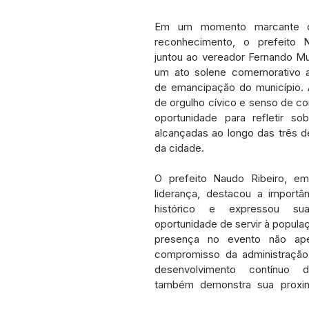
etos e Emendas
Defesa Civil
Agricultura
Convênio
Em um momento marcante d
reconhecimento, o prefeito N
juntou ao vereador Fernando Mu
municado
Licitações
Dengue e Malária
Concurso
um ato solene comemorativo ao
de emancipação do município. A
de orgulho cívico e senso de co
ança pública
Sessão itinerante
Aviso
Saneamento
oportunidade para refletir sob
alcançadas ao longo das três dé
da cidade.
O prefeito Naudo Ribeiro, em
liderança, destacou a importâ
histórico e expressou sua
oportunidade de servir à populaç
presença no evento não ape
compromisso da administração
desenvolvimento contínuo 
também demonstra sua proxim