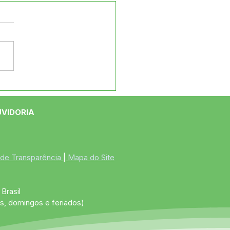
S de Jordão e
etaria de Assistência
al realizam ação na
UVIDORIA
ia Arco-Íris, levando
ntações, atividades e
dimento às famílias
genas.
 de Transparência
 | 
Mapa do Site
Brasil
s, domingos e feriados)