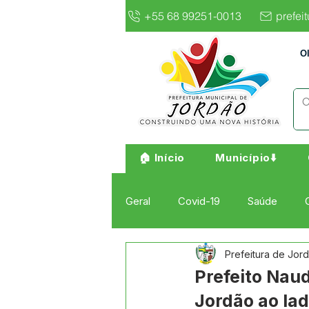
+55 68 99251-0013
prefei
O
🏠 Início
Município⬇️
Geral
Covid-19
Saúde
Prefeitura de Jor
Institucional e Governo
Cult
Prefeito Nau
Jordão ao la