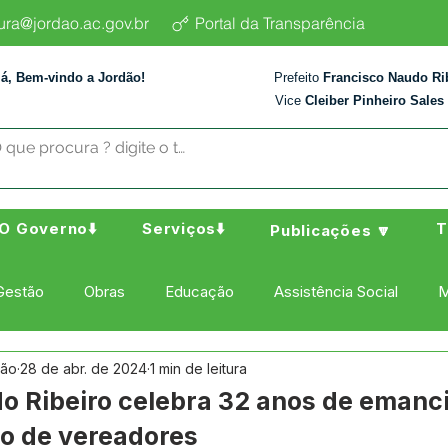
tura@jordao.ac.gov.br
Portal da Transparência
lá, Bem-vindo a Jordão!
Prefeito
Francisco Naudo Ri
Vice
Cleiber Pinheiro Sales
O Governo⬇️
Serviços⬇️
T
Publicações 🔽
Gestão
Obras
Educação
Assistência Social
M
dão
28 de abr. de 2024
1 min de leitura
ura Esporte e Lazer
Administração e Finanças
Nota de
do Ribeiro celebra 32 anos de emanc
do de vereadores