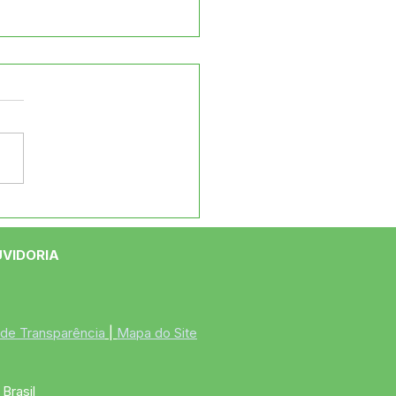
eitura de Jordão
ega roçadeiras na
ia Boa Vista
UVIDORIA
 de Transparência
 | 
Mapa do Site
Brasil