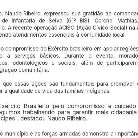
o, Naudo Ribeiro, expressou sua gratidão ao comandant
 de Infantaria de Selva (61º BIS), Coronel Mathias,
io. A recente operação ACISO (Ação Cívico-Social) na a
zendo atendimentos essenciais à comunidade local.
u o compromisso do Exército brasileiro em apoiar regiõe
o a serviços básicos. Durante o evento, morado
os, odontológicos e sociais, além de participarem 
egração comunitária.
ou que essas ações são fundamentais para promover 
 a qualidade de vida das famílias indígenas. 
xército Brasileiro pelo compromisso e cuidado
guimos trabalhando para garantir mais cidadania 
cipes", destacou Naudo Ribeiro.
o município e as forças armadas demonstra a importânci