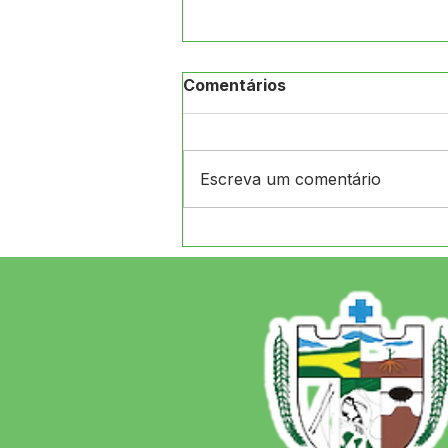
Comentários
Escreva um comentário
CRAS de Jordão e
Secretaria de Assistência
Social realizam ação na
Aldeia Arco-Íris, levando
orientações, atividades e
atendimento às famílias
indígenas.