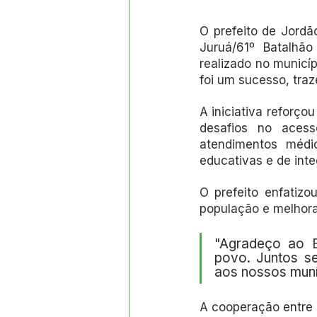
O prefeito de Jordã
Juruá/61º Batalhão
realizado no municíp
foi um sucesso, tra
A iniciativa reforço
desafios no acess
atendimentos médic
educativas e de int
O prefeito enfatiz
população e melhorar
"Agradeço ao E
povo. Juntos se
aos nossos muní
A cooperação entre 