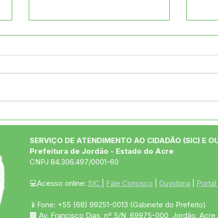
Desfile cívico resgata
Pref
origens e celebra o talento
entr
da juventude jordãoense
Alde
SERVIÇO DE ATENDIMENTO AO CIDADÃO (SIC) E O
Prefeitura de Jordão - Estado do Acre
CNPJ 84.306.497/0001-60
💻Acesso online: 
SIC 
| 
Fale Conosco
 | 
Ouvidoria
 | 
Portal
📱Fone: +55 (68)
99251-0013
(Gabinete do Prefeito)
🏢 Av. Francisco Dias, nº S/N, 69975-000, Jordão, Acre, 