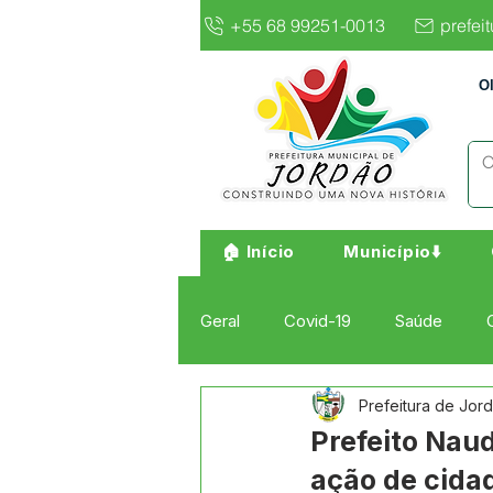
+55 68 99251-0013
prefei
O
🏠 Início
Município⬇️
Geral
Covid-19
Saúde
Prefeitura de Jor
Institucional e Governo
Cult
Prefeito Nau
ação de cida