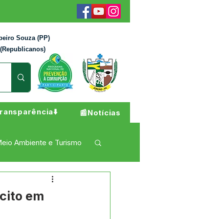
beiro Souza (PP)
 (Republicanos)
ransparência⬇️
📰Notícias
eio Ambiente e Turismo
 Pesar
Campanhas
rcito em