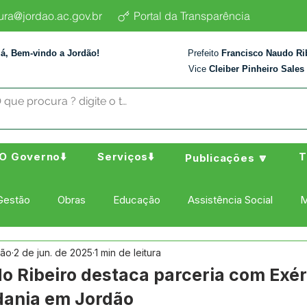
tura@jordao.ac.gov.br
Portal da Transparência
lá, Bem-vindo a Jordão!
Prefeito
Francisco Naudo Ri
Vice
Cleiber Pinheiro Sales
O Governo⬇️
Serviços⬇️
T
Publicações 🔽
Gestão
Obras
Educação
Assistência Social
M
dão
2 de jun. de 2025
1 min de leitura
ura Esporte e Lazer
Administração e Finanças
Nota de
do Ribeiro destaca parceria com Exé
dania em Jordão