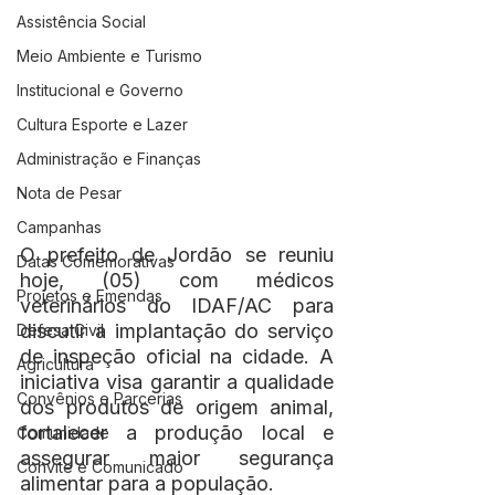
Assistência Social
Meio Ambiente e Turismo
Institucional e Governo
Cultura Esporte e Lazer
Administração e Finanças
Nota de Pesar
Campanhas
O prefeito de Jordão se reuniu 
Datas Comemorativas
hoje, (05) com médicos 
Projetos e Emendas
veterinários do IDAF/AC para 
discutir a implantação do serviço 
Defesa Civil
de inspeção oficial na cidade. A 
Agricultura
iniciativa visa garantir a qualidade 
Convênios e Parcerias
dos produtos de origem animal, 
fortalecer a produção local e 
Comunidade
assegurar maior segurança 
Convite e Comunicado
alimentar para a população.