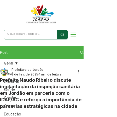
Post
Geral
Prefeitura de Jordão
Geral
5 de fev. de 2025
1 min de leitura
Prefeito Naudo Ribeiro discute
Covid-19
implantação da inspeção sanitária
Saúde
em Jordão em parceria com o
Gestão
IDAF/AC e reforça a importância de
parcerias estratégicas na cidade
Obras
Educação