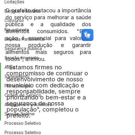
Licitações
O prefeito destacou a importância 
Dengue e Malária
do serviço para melhorar a saúde 
Concurso
pública e a qualidade dos 
No gabinete
alimentos consumidos. "Essa 
ação é essencial para valorizar 
Emenda Parlamentar
nossa produção e garantir 
Segurança pública
alimentos mais seguros para 
Sessão itinerante
todos", afirmou.
"Estamos firmes no 
Aviso
compromisso de continuar o 
Saneamento
desenvolvimento de nosso 
município com dedicação e 
Planejamento
responsabilidade, sempre 
Ordem de Serviço
priorizando o bem-estar e a 
segurança de nossa 
Alagações e enchentes
população", completou o 
Sessão Solene
prefeito.
Processo Seletivo
Processo Seletivo