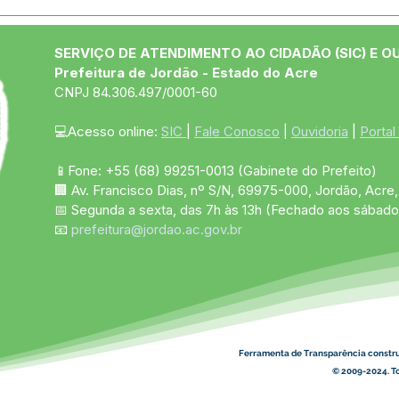
04 de junho: Dia de Corpus
10 d
Christi
das
SERVIÇO DE ATENDIMENTO AO CIDADÃO (SIC) E O
Prefeitura de Jordão - Estado do Acre
CNPJ 84.306.497/0001-60
💻Acesso online: 
SIC 
| 
Fale Conosco
 | 
Ouvidoria
 | 
Portal
📱Fone: +55 (68)
99251-0013
(Gabinete do Prefeito)
🏢 Av. Francisco Dias, nº S/N, 69975-000, Jordão, Acre, 
📅 Segunda a sexta, das 7h às 13h (Fechado aos sábado
📧 
prefeitura@jordao.ac.gov.br
Ferramenta de Transparência constr
© 2009-2024. To