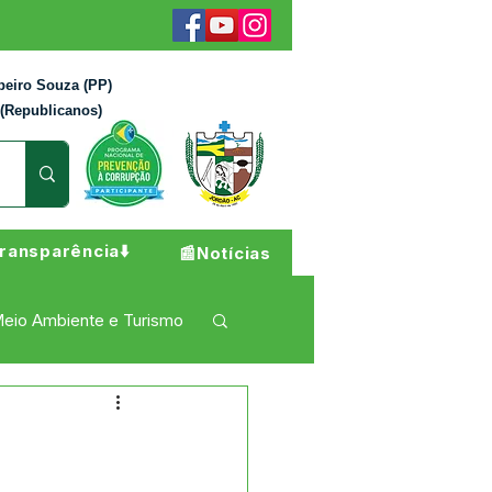
beiro Souza (PP)
 (Republicanos)
ransparência⬇️
📰Notícias
eio Ambiente e Turismo
 Pesar
Campanhas