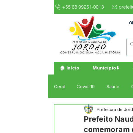
+55 68 99251-0013
prefei
O
🏠 Início
Município⬇️
Geral
Covid-19
Saúde
Prefeitura de Jor
Institucional e Governo
Cult
Prefeito Naud
comemoram o 