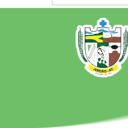
12 de junho: Feliz Dia dos
Namorados!