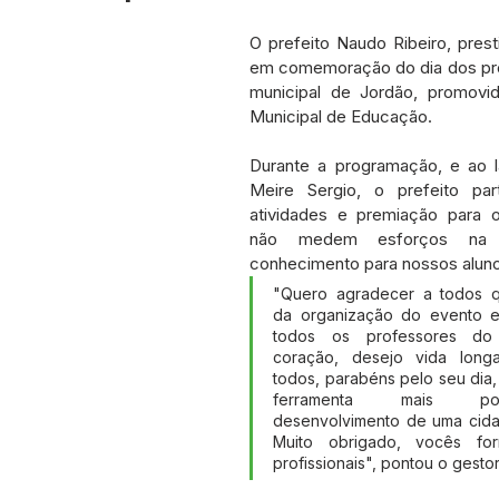
etos e Emendas
Defesa Civil
Agricultura
Convênio
O prefeito Naudo Ribeiro, presti
em comemoração do dia dos pro
municipal de Jordão, promovido
municado
Licitações
Dengue e Malária
Concurso
Municipal de Educação.
Durante a programação, e ao la
ança pública
Sessão itinerante
Aviso
Saneamento
Meire Sergio, o prefeito part
atividades e premiação para o
não medem esforços na h
conhecimento para nossos alun
"Quero agradecer a todos qu
da organização do evento e
todos os professores do 
coração, desejo vida long
todos, parabéns pelo seu dia,
ferramenta mais po
desenvolvimento de uma cidade
Muito obrigado, vocês fo
profissionais", pontou o gestor