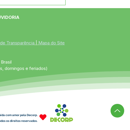
e maio: Um feliz Dia
 Mães!
UVIDORIA
 de Transparência
 | 
Mapa do Site
Brasil
s, domingos e feriados)
uída com amor pela Decorp.
dos os direitos reservados.