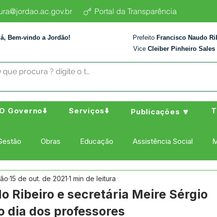
tura@jordao.ac.gov.br
Portal da Transparência
lá, Bem-vindo a Jordão!
Prefeito
Francisco Naudo Ri
Vice
Cleiber Pinheiro Sales
O Governo⬇️
Serviços⬇️
T
Publicações 🔽
Gestão
Obras
Educação
Assistência Social
M
dão
15 de out. de 2021
1 min de leitura
ura Esporte e Lazer
Administração e Finanças
Nota de
o Ribeiro e secretária Meire Sérgio
dia dos professores