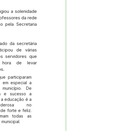
s e Parcerias
giou a solenidade 
fessores da rede 
 pela Secretaria 
No gabinete
do da secretária 
Planejamento
icipou de várias 
s servidores que 
ora de levar 
os.
e participaram 
 em especial a 
município. De 
a e sucesso a 
 a educação é a 
derosa no 
 forte e feliz. 
rmam todas as 
 municipal.