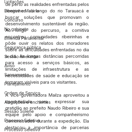
Licitações
de perto as realidades enfrentadas pelos 
ribeirinhos ao longo do rio Tarauacá e 
Dengue e Malária
buscar soluções que promovam o 
Concurso
desenvolvimento sustentável da região. 
No gabinete
Ao longo do percurso, a comitiva 
encontrou comunidades ribeirinhas e 
Emenda Parlamentar
pôde ouvir os relatos dos moradores 
Segurança pública
sobre as dificuldades enfrentadas no dia 
a dia. As longas distâncias percorridas 
Sessão itinerante
para acesso a serviços básicos, as 
Aviso
limitações de infraestrutura e as 
Saneamento
necessidades de saúde e educação se 
tornaram visíveis para os visitantes.
Planejamento
Ordem de Serviço
A vice-governadora Mailza aproveitou a 
oportunidade para expressar sua 
Alagações e enchentes
gratidão ao prefeito Naudo Ribeiro e sua 
Sessão Solene
equipe pelo apoio e companheirismo 
Processo Seletivo
demonstrados durante a expedição. Ela 
destacou a importância de parcerias 
Processo Seletivo