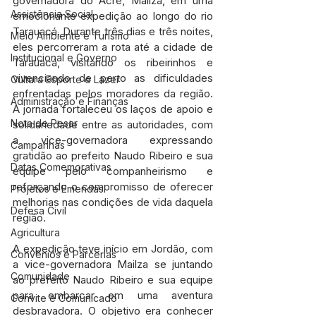
governadora do Acre, Mailza, em uma 
Assistência Social
emocionante expedição ao longo do rio 
Tarauacá. Durante três dias e três noites, 
Meio Ambiente e Turismo
eles percorreram a rota até a cidade de 
Institucional e Governo
Tarauacá, visitando os ribeirinhos e 
vivenciando de perto as dificuldades 
Cultura Esporte e Lazer
enfrentadas pelos moradores da região. 
Administração e Finanças
A jornada fortaleceu os laços de apoio e 
Nota de Pesar
solidariedade entre as autoridades, com 
a vice-governadora expressando 
Campanhas
gratidão ao prefeito Naudo Ribeiro e sua 
Datas Comemorativas
equipe pelo companheirismo e 
reforçando o compromisso de oferecer 
Projetos e Emendas
melhorias nas condições de vida daquela 
Defesa Civil
região.
Agricultura
A expedição teve início em Jordão, com 
Convênios e Parcerias
a vice-governadora Mailza se juntando 
Comunidade
ao prefeito Naudo Ribeiro e sua equipe 
para embarcar em uma aventura 
Convite e Comunicado
desbravadora. O objetivo era conhecer 