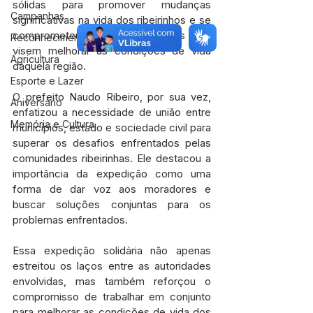
sólidas para promover mudanças 
Campanhas
significativas na vida dos ribeirinhos e se 
comprometeu a apoiar iniciativas que 
Reconhecimento Nacional
visem melhorar as condições de vida 
Agricultura
daquela região.
Esporte e Lazer
O prefeito Naudo Ribeiro, por sua vez, 
Aniversário
enfatizou a necessidade de união entre 
Memória e Cultura
municípios, estado e sociedade civil para 
superar os desafios enfrentados pelas 
comunidades ribeirinhas. Ele destacou a 
importância da expedição como uma 
forma de dar voz aos moradores e 
buscar soluções conjuntas para os 
problemas enfrentados.
Essa expedição solidária não apenas 
estreitou os laços entre as autoridades 
envolvidas, mas também reforçou o 
compromisso de trabalhar em conjunto 
para melhorar as condições de vida dos 