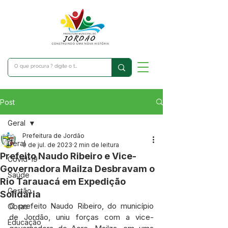
Post
Geral
Prefeitura de Jordão
Geral
9 de jul. de 2023
2 min de leitura
Prefeito Naudo Ribeiro e Vice-
Covid-19
Governadora Mailza Desbravam o
Saúde
Rio Tarauacá em Expedição
Gestão
Solidária
O prefeito Naudo Ribeiro, do município 
Obras
de Jordão, uniu forças com a vice-
Educação