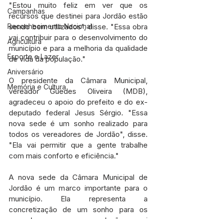
"Estou muito feliz em ver que os 
Campanhas
recursos que destinei para Jordão estão 
Reconhecimento Nacional
sendo bem utilizados", disse. "Essa obra 
vai contribuir para o desenvolvimento do 
Agricultura
município e para a melhoria da qualidade 
Esporte e Lazer
de vida da população."
Aniversário
O presidente da Câmara Municipal, 
Memória e Cultura
vereador Guedes Oliveira (MDB), 
agradeceu o apoio do prefeito e do ex-
deputado federal Jesus Sérgio. "Essa 
nova sede é um sonho realizado para 
todos os vereadores de Jordão", disse. 
"Ela vai permitir que a gente trabalhe 
com mais conforto e eficiência."
A nova sede da Câmara Municipal de 
Jordão é um marco importante para o 
município. Ela representa a 
concretização de um sonho para os 