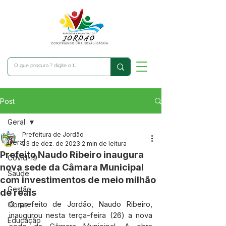
Post
Geral
Prefeitura de Jordão
Geral
23 de dez. de 2023
2 min de leitura
Prefeito Naudo Ribeiro inaugura
Covid-19
nova sede da Câmara Municipal
Saúde
com investimentos de meio milhão
Gestão
de reais
O prefeito de Jordão, Naudo Ribeiro, 
Obras
inaugurou nesta terça-feira (26) a nova 
Educação