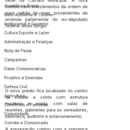
sede da Câmara Municipal. A obra 
Assistência Social
contou com investimentos da ordem de 
meio milhão de reais, provenientes de 
Meio Ambiente e Turismo
emenda parlamentar do ex-deputado 
Institucional e Governo
federal Jesus Sérgio.
Cultura Esporte e Lazer
Administração e Finanças
Nota de Pesar
Campanhas
Datas Comemorativas
Projetos e Emendas
Defesa Civil
O novo prédio fica localizado no centro 
Agricultura
da cidade e conta com estrutura 
moderna e ampla, com salas de 
Convênios e Parcerias
reuniões, gabinetes para os vereadores, 
Comunidade
biblioteca, auditório e estacionamento.
Convite e Comunicado
A inauguração contou com a presença 