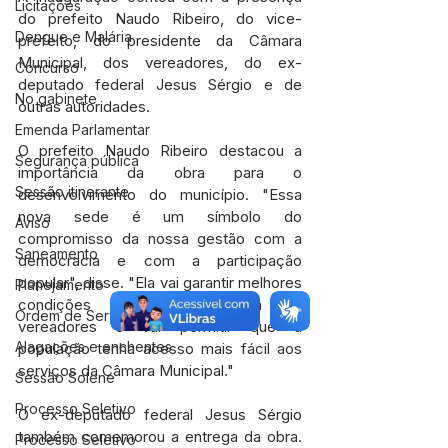
Licitações
do prefeito Naudo Ribeiro, do vice-
Dengue e Malária
prefeito, do presidente da Câmara 
Municipal, dos vereadores, do ex-
Concurso
deputado federal Jesus Sérgio e de 
No gabinete
outras autoridades.
Emenda Parlamentar
O prefeito Naudo Ribeiro destacou a 
Segurança pública
importância da obra para o 
Sessão itinerante
desenvolvimento do município. "Essa 
nova sede é um símbolo do 
Aviso
compromisso da nossa gestão com a 
Saneamento
democracia e com a participação 
popular", disse. "Ela vai garantir melhores 
Planejamento
condições de trabalho para os 
Ordem de Serviço
vereadores e vai permitir que a 
Alagações e enchentes
população tenha acesso mais fácil aos 
serviços da Câmara Municipal."
Sessão Solene
Processo Seletivo
O ex-deputado federal Jesus Sérgio 
também comemorou a entrega da obra. 
Processo Seletivo