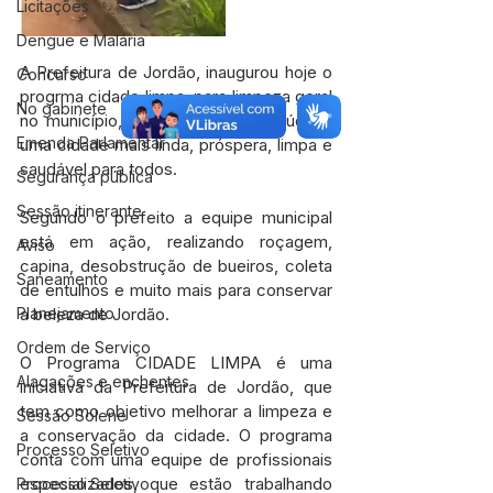
Licitações
Dengue e Malária
A Prefeitura de Jordão, inaugurou hoje o 
Concurso
progrma cidade limpa, para limpeza geral 
No gabinete
no município, a fim de garantir saúde e 
Emenda Parlamentar
uma cidade mais linda, próspera, limpa e 
saudável para todos.
Segurança pública
Sessão itinerante
Segundo o prefeito a equipe municipal 
está em ação, realizando roçagem, 
Aviso
capina, desobstrução de bueiros, coleta 
Saneamento
de entulhos e muito mais para conservar 
a beleza de Jordão.
Planejamento
Ordem de Serviço
O Programa CIDADE LIMPA é uma 
Alagações e enchentes
iniciativa da Prefeitura de Jordão, que 
tem como objetivo melhorar a limpeza e 
Sessão Solene
a conservação da cidade. O programa 
Processo Seletivo
conta com uma equipe de profissionais 
especializados, que estão trabalhando 
Processo Seletivo