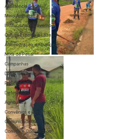
Assistência Social
Meio Ambiente e Turismo
Institucional e Governo
Cultura Esporte e Lazer
Administração e Finanças
Nota de Pesar
Campanhas
Datas Comemorativas
Projetos e Emendas
Defesa Civil
Agricultura
Convênios e Parcerias
Comunidade
Convite e Comunicado