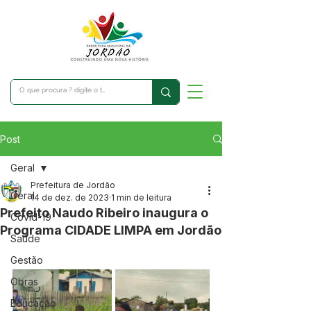
Post
Geral
Prefeitura de Jordão
Geral
14 de dez. de 2023
1 min de leitura
Prefeito Naudo Ribeiro inaugura o
Covid-19
Programa CIDADE LIMPA em Jordão
Saúde
Gestão
Obras
Educação