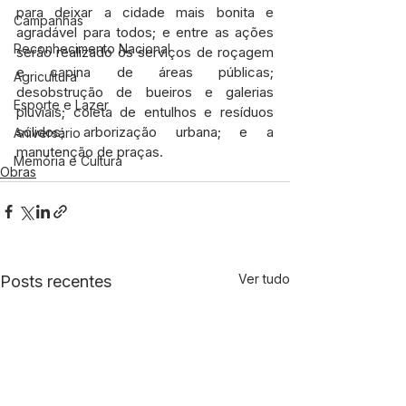
para deixar a cidade mais bonita e 
Campanhas
agradável para todos; e entre as ações 
Reconhecimento Nacional
serão realizado os serviços de roçagem 
e capina de áreas públicas; 
Agricultura
desobstrução de bueiros e galerias 
Esporte e Lazer
pluviais; coleta de entulhos e resíduos 
sólidos; arborização urbana; e a 
Aniversário
manutenção de praças.
Memória e Cultura
Obras
Ver tudo
Posts recentes