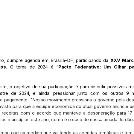
ro, cumpre agenda em Brasília-DF, participando da 
XXV March
ios
. O tema de 2024 é “
Pacto Federativo: Um Olhar pa
o, o objetivo de sua participação é para discutir possíveis mel
re de 2024, e ainda, pressionar junto com os outros 9 mi
de pagamento. "Nosso movimento pressiona o governo pela deso
evisto para que a equipe econômica do atual governo anuncie as
receitas com o acordo que manteve a desoneração para 17 
os municípios este ano, como é o caso de nossa amada Jordão.
rmou que na medida que vai tendo as agendas temáticas e tem 