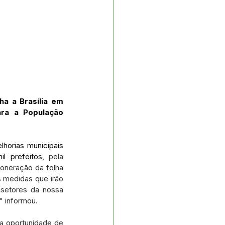
a a Brasília em 
ra a População 
horias municipais 
l prefeitos, 
pela 
neração da folha 
 medidas que irão 
setores da nossa 
" informou.
a oportunidade de 