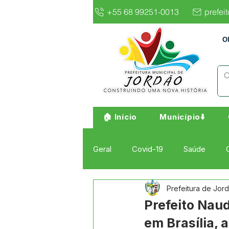
+55 68 99251-0013
prefei
O
🏠 Início
Município⬇️
Geral
Covid-19
Saúde
Prefeitura de Jor
Institucional e Governo
Cult
Prefeito Naud
em Brasília,