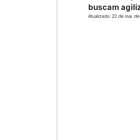
Datas Comemorativas
Proj
buscam agili
Atualizado:
22 de mai. d
Comunidade
Convite e Co
Emenda Parlamentar
Segur
Ordem de Serviço