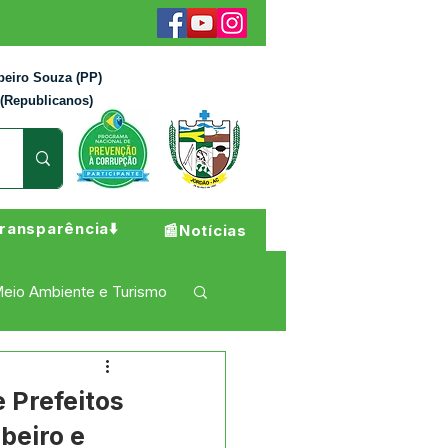
beiro Souza (PP)
 (Republicanos)
ransparência⬇️
📰Notícias
eio Ambiente e Turismo
 Pesar
Campanhas
 Prefeitos
beiro e