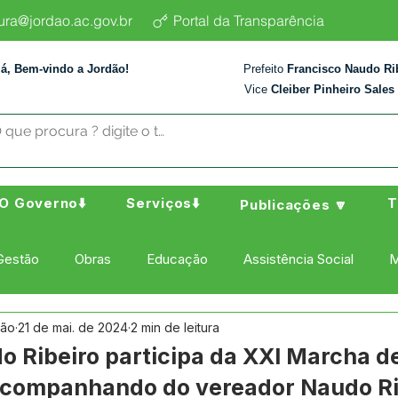
tura@jordao.ac.gov.br
Portal da Transparência
lá, Bem-vindo a Jordão!
Prefeito
Francisco Naudo Ri
Vice
Cleiber Pinheiro Sales
O Governo⬇️
Serviços⬇️
T
Publicações 🔽
Gestão
Obras
Educação
Assistência Social
M
dão
21 de mai. de 2024
2 min de leitura
ura Esporte e Lazer
Administração e Finanças
Nota de
o Ribeiro participa da XXI Marcha de
 acompanhando do vereador Naudo Ri