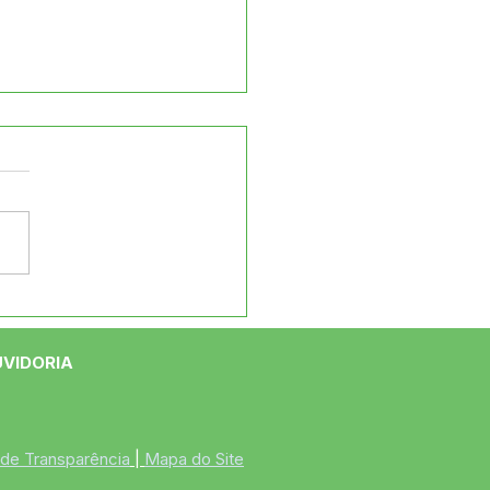
eitura de Jordão
ega roçadeiras na
ia Boa Vista
UVIDORIA
 de Transparência
 | 
Mapa do Site