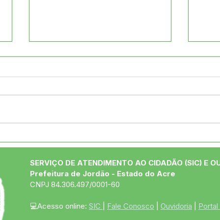
Desfile cívico resgata
Pref
origens e celebra o talento
entr
da juventude jordãoense
Alde
SERVIÇO DE ATENDIMENTO AO CIDADÃO (SIC) E O
Prefeitura de Jordão - Estado do Acre
CNPJ 84.306.497/0001-60
💻Acesso online: 
SIC 
| 
Fale Conosco
 | 
Ouvidoria
 | 
Portal