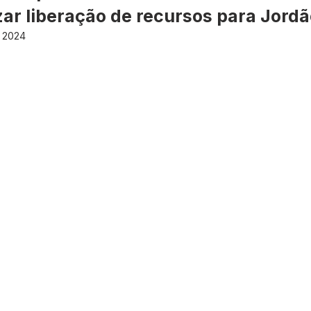
etos e Emendas
Defesa Civil
Agricultura
Convênio
zar liberação de recursos para Jord
e 2024
municado
Licitações
Dengue e Malária
Concurso
ança pública
Sessão itinerante
Aviso
Saneamento