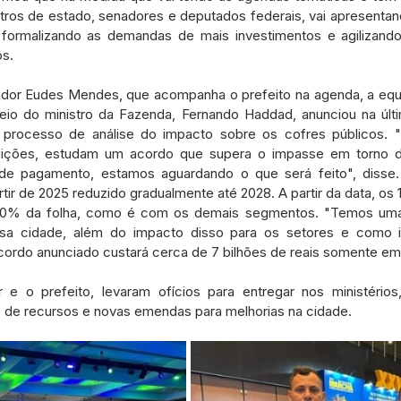
tros de estado, senadores e deputados federais, vai apresenta
 formalizando as demandas de mais investimentos e agilizando
os.
dor Eudes Mendes, que acompanha o prefeito na agenda, a equ
eio do ministro da Fazenda, Fernando Haddad, anunciou na últ
 processo de análise do impacto sobre os cofres públicos. "M
tuições, estudam um acordo que supera o impasse em torno d
de pagamento, estamos aguardando o que será feito", disse. 
ir de 2025 reduzido gradualmente até 2028. A partir da data, os 1
 20% da folha, como é com os demais segmentos. "Temos um
sa cidade, além do impacto disso para os setores e como i
cordo anunciado custará cerca de 7 bilhões de reais somente em
 e o prefeito, levaram ofícios para entregar nos ministérios
o de recursos e novas emendas para melhorias na cidade.