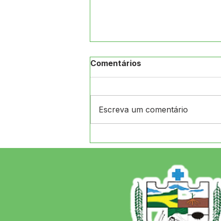
Comentários
Escreva um comentário
CRAS de Jordão e
Secretaria de Assistência
Social realizam ação na
Aldeia Arco-Íris, levando
orientações, atividades e
atendimento às famílias
indígenas.