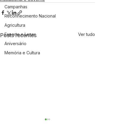
Campanhas
Reconhecimento Nacional
Agricultura
Esporte e Lazer
Ver tudo
Posts recentes
Aniversário
Memória e Cultura