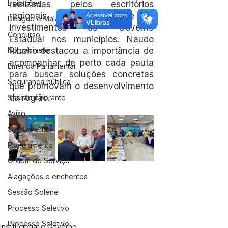
Licitações
realizadas pelos escritórios 
regionais nos territórios e os 
Dengue e Malária
investimentos do Governo 
Concurso
Estadual nos municípios. Naudo 
No gabinete
Ribeiro destacou a importância de 
acompanhar de perto cada pauta 
Emenda Parlamentar
para buscar soluções concretas 
Segurança pública
que promovam o desenvolvimento 
da região.
Sessão itinerante
Aviso
Saneamento
Planejamento
Ordem de Serviço
Alagações e enchentes
Sessão Solene
Processo Seletivo
Processo Seletivo
Institucional e Governo