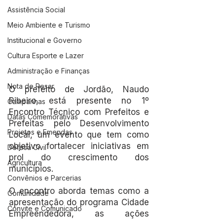
Assistência Social
Meio Ambiente e Turismo
Institucional e Governo
Cultura Esporte e Lazer
Administração e Finanças
Nota de Pesar
O prefeito de Jordão, Naudo 
Ribeiro, está presente no 1º 
Campanhas
Encontro Técnico com Prefeitos e 
Datas Comemorativas
Prefeitas pelo Desenvolvimento 
Projetos e Emendas
Local, um evento que tem como 
objetivo fortalecer iniciativas em 
Defesa Civil
prol do crescimento dos 
Agricultura
municípios.
Convênios e Parcerias
O encontro aborda temas como a 
Comunidade
apresentação do programa Cidade 
Convite e Comunicado
Empreendedora, as ações 