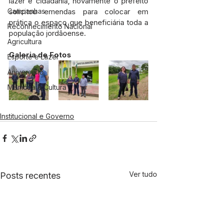
lazer e cidadania, novamente o prefeito 
Campanhas
solicitou emendas para colocar em 
prática o espaço que beneficiária toda a 
Reconhecimento Nacional
população jordãoense. 
Agricultura
Galeria de Fotos
Esporte e Lazer
Aniversário
Memória e Cultura
Institucional e Governo
Ver tudo
Posts recentes