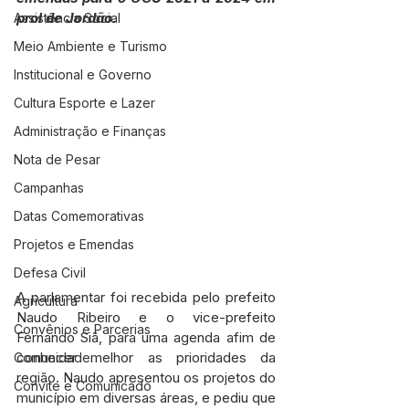
prol de Jordão.
Assistência Social
Meio Ambiente e Turismo
Institucional e Governo
Cultura Esporte e Lazer
Administração e Finanças
Nota de Pesar
Campanhas
Datas Comemorativas
Projetos e Emendas
Defesa Civil
A parlamentar foi recebida pelo prefeito 
Agricultura
Naudo Ribeiro e o vice-prefeito 
Convênios e Parcerias
Fernando Siã, para uma agenda afim de 
conhecer melhor as prioridades da 
Comunidade
região. Naudo apresentou os projetos do 
Convite e Comunicado
município em diversas áreas, e pediu que 