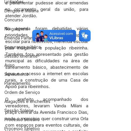
Licitações
a parlamentar pudesse alocar emendas 
no orçamento geral da união, para 
Dengue e Malária
atender Jordão.
Concurso
Na agenda foram debatidas várias 
No gabinete
prioridades, entre elas, transporte 
Emenda Parlamentar
escolar para ribeirinhos, merenda escolar 
Segurança pública
para indígenas e população ribeirinha. 
Também fora apresentado pela gestão 
Sessão itinerante
municipal as dificuldades na área de 
Aviso
saneamento básico, abastecimento de 
água e o acesso a internet em escolas 
Saneamento
rurais, a construção de uma Casa de 
Planejamento
Apoio para ribeirinhos. 
Ordem de Serviço
O prefeito acompanhado dos 
Alagações e enchentes
vereadores, levaram Vanda Milani a 
Sessão Solene
praça central da Avenida Francisco Dias, 
onde o município quer construir uma Orla 
Processo Seletivo
com espaços para eventos culturais, de 
Processo Seletivo