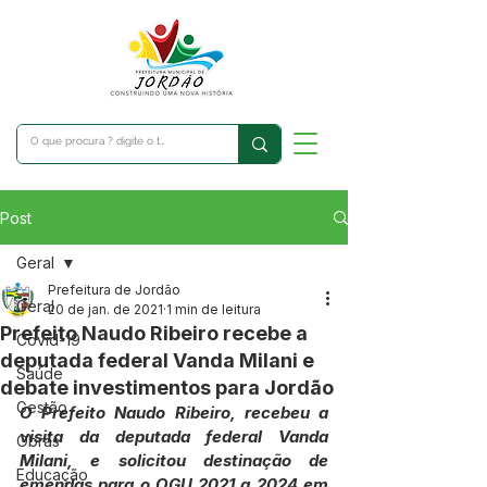
Post
Geral
Prefeitura de Jordão
Geral
20 de jan. de 2021
1 min de leitura
Prefeito Naudo Ribeiro recebe a
Covid-19
deputada federal Vanda Milani e
Saúde
debate investimentos para Jordão
Gestão
O Prefeito Naudo Ribeiro, recebeu a 
visita da deputada federal Vanda 
Obras
Milani, e solicitou destinação de 
Educação
emendas para o OGU 2021 a 2024 em 