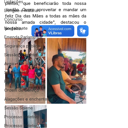
Licitações
pleitos, que beneficiarão toda nossa 
Jordão. Quero aproveitar e mandar um 
Dengue e Malária
feliz Dia das Mães a todas as mães da 
Concurso
nossa amada cidade", destacou o 
No gabinete
prefeito.  
Emenda Parlamentar
Segurança pública
Sessão itinerante
Aviso
Saneamento
Planejamento
Ordem de Serviço
Alagações e enchentes
Sessão Solene
Processo Seletivo
Processo Seletivo