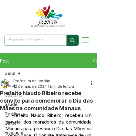
Post
Geral
Prefeitura de Jordão
Geral
12 de mai. de 2024
1 min de leitura
Prefeito Naudo Ribeiro recebe
Covid-19
convite para comemorar o Dia das
Saúde
Mães na comunidade Manaus
Gestão
O Prefeito Naudo Ribeiro, recebeu um 
convite dos moradores da comunidade 
Obras
Manaus para prestiiar o Dia das Mães na 
Educação
comunidade. O convite tratava-se de um 