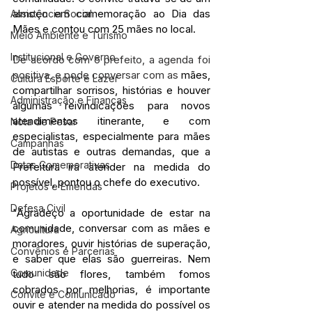
almoço em comemoração ao Dia das 
Assistência Social
Mães e contou com 25 mães no local. 
Meio Ambiente e Turismo
Institucional e Governo
De acordo com o prefeito, a agenda foi 
positiva, e pode conversar com as 
mães, 
Cultura Esporte e Lazer
compartilhar sorrisos, histórias e houver 
Administração e Finanças
algumas reivindicações para novos 
atendimentos itinerante, e com 
Nota de Pesar
especialistas, especialmente para mães 
Campanhas
de autistas e outras demandas, que a 
Datas Comemorativas
Prefeitura irá atender na medida do 
possível, pontou o chefe do executivo.
Projetos e Emendas
Defesa Civil
"Agradeço a oportunidade de estar na 
comunidade, conversar com as mães e 
Agricultura
moradores, ouvir histórias de superação, 
Convênios e Parcerias
e saber que elas são guerreiras. Nem 
Comunidade
tudo são flores, também fomos 
cobrados por melhorias, é importante 
Convite e Comunicado
ouvir e atender na medida do possível os 