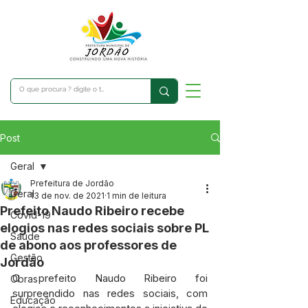
Post
Geral
Prefeitura de Jordão
Geral
13 de nov. de 2021
1 min de leitura
Prefeito Naudo Ribeiro recebe
Covid-19
elogios nas redes sociais sobre PL
Saúde
de abono aos professores de
Gestão
Jordão
O prefeito Naudo Ribeiro foi 
Obras
surpreendido nas redes sociais, com 
Educação