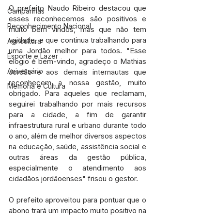
O prefeito Naudo Ribeiro destacou que 
Campanhas
esses reconhecemos são positivos e 
Reconhecimento Nacional
muito bem vindos, mas que não tem 
vaidade, e que continua trabalhando para 
Agricultura
uma Jordão melhor para todos. "Esse 
Esporte e Lazer
elogio é bem-vindo, agradeço o Mathias 
Aniversário
Jordão e aos demais internautas que 
reconhecem a nossa gestão, muito 
Memória e Cultura
obrigado. Para aqueles que reclamam, 
seguirei trabalhando por mais recursos 
para a cidade, a fim de garantir 
infraestrutura rural e urbano durante todo 
o ano, além de melhor diversos aspectos 
na educação, saúde, assistência social e 
outras áreas da gestão pública, 
especialmente o atendimento aos 
cidadãos jordãoenses" frisou o gestor.
O prefeito aproveitou para pontuar que o 
abono trará um impacto muito positivo na 