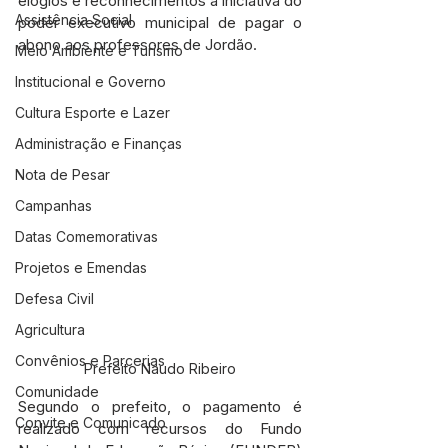
elogios e reconhecimentos a iniciativa do 
Assistência Social
poder executivo municipal de pagar o 
abono aos professores de Jordão.
Meio Ambiente e Turismo
Institucional e Governo
Cultura Esporte e Lazer
Administração e Finanças
Nota de Pesar
Campanhas
Datas Comemorativas
Projetos e Emendas
Defesa Civil
Agricultura
Convênios e Parcerias
Prefeito Naudo Ribeiro
Comunidade
Segundo o prefeito, o pagamento é 
Convite e Comunicado
realizado com recursos do Fundo 