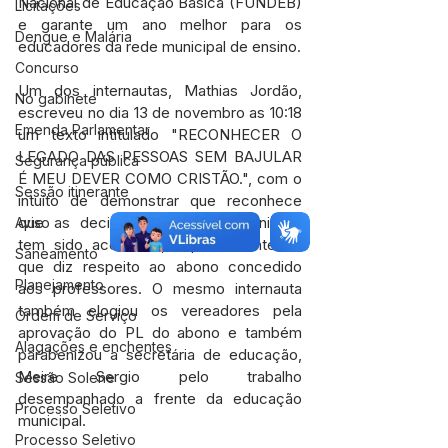
Nacional de Educação Básica (FUNDEB) 
Licitações
e garante um ano melhor para os 
Dengue e Malária
educadores da rede municipal de ensino.
Concurso
Um dos internautas, Mathias Jordão, 
No gabinete
escreveu no dia 13 de novembro as 10:18 
Emenda Parlamentar
um texto intitulado "RECONHECER O 
LEGADO DAS PESSOAS SEM BAJULAR 
Segurança pública
É MEU DEVER COMO CRISTÃO.", com o 
Sessão itinerante
intuito de demonstrar que reconhece 
que as decisões da gestão municipal 
Aviso
tem sido acertadas, especialmente no 
Saneamento
que diz respeito ao abono concedido 
Planejamento
aos professores. O mesmo internauta 
também elogiou os vereadores pela 
Ordem de Serviço
aprovação do PL do abono e também 
Alagações e enchentes
parabenizou a secretária de educação, 
Meire Sergio pelo trabalho 
Sessão Solene
desempanhado a frente da educação 
Processo Seletivo
municipal.
Processo Seletivo