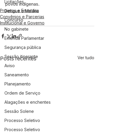
Licitações
povos indígenas.
Projetos e Emendas
Dengue e Malária
Convênios e Parcerias
Concurso
Institucional e Governo
No gabinete
Emenda Parlamentar
Segurança pública
Sessão itinerante
Ver tudo
Posts recentes
Aviso
Saneamento
Planejamento
Ordem de Serviço
Alagações e enchentes
Sessão Solene
Processo Seletivo
Processo Seletivo