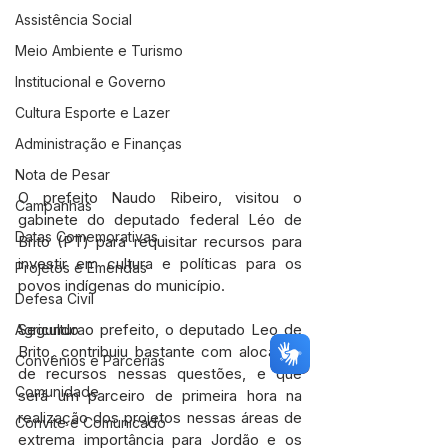
Assistência Social
Meio Ambiente e Turismo
Institucional e Governo
Cultura Esporte e Lazer
Administração e Finanças
Nota de Pesar
O prefeito Naudo Ribeiro, visitou o 
Campanhas
gabinete do deputado federal Léo de 
Datas Comemorativas
Brito (PT) para requisitar recursos para 
investir em cultura e políticas para os 
Projetos e Emendas
povos indígenas do município.
Defesa Civil
Segundo o prefeito, o deputado Leo de 
Agricultura
Brito, contribuiu bastante com alocação 
Convênios e Parcerias
de recursos nessas questões, e que 
Comunidade
será um parceiro de primeira hora na 
realização dos projetos nessas áreas de 
Convite e Comunicado
extrema importância para Jordão e os 