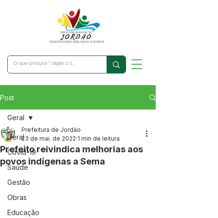
Post
Geral
Prefeitura de Jordão
Geral
23 de mai. de 2022
1 min de leitura
Prefeito reivindica melhorias aos
Covid-19
povos indígenas a Sema
Saúde
Gestão
Obras
Educação