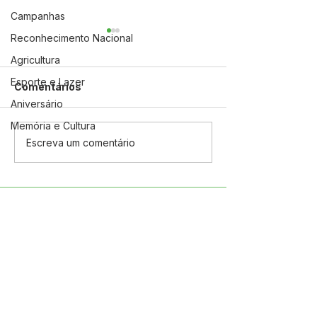
Campanhas
Reconhecimento Nacional
Agricultura
Esporte e Lazer
Comentários
Aniversário
Memória e Cultura
Semana do Meio
Vamos cuidar j
Escreva um comentário
Ambiente em Ação!
nossa cidade!