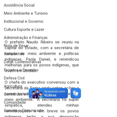
Assistência Social
Meio Ambiente e Turismo
Institucional e Governo
Cultura Esporte e Lazer
Administração e Finanças
O prefeito Naudo Ribeiro se reuniu na 
Nota de Pesar
capital do Estado, com a secretária de 
estado de meio ambiente e políticas 
Campanhas
indígenas, Paola Daniel, e reivindicou 
Datas Comemorativas
melhorias para os povos indígenas, que 
Projetos e Emendas
vivem em Jordão.
Defesa Civil
O chefe do executivo conversou com a 
Agricultura
secretária da Sema ainda sobre ações a 
serem tomadas no município na área do 
Convênios e Parcerias
meio ambiente. "A secretária foi super 
Comunidade
simpática, atendeu minhas 
Convite e Comunicado
reivindicações e em breve os povos 
indígenas terão a sua disposição 