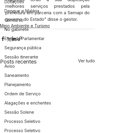
Licitações
melhores serviços prestados pela 
Dengue e Malária
prefeitura em parceria com a Semapi do 
governo do Estado" disse o gestor.
Concurso
Meio Ambiente e Turismo
No gabinete
Emenda Parlamentar
Segurança pública
Sessão itinerante
Ver tudo
Posts recentes
Aviso
Saneamento
Planejamento
Ordem de Serviço
Alagações e enchentes
Sessão Solene
Processo Seletivo
Processo Seletivo