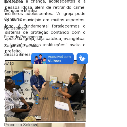
proteção à criança, adolescentes e a 
Licitações
pessoa idosa, além de retirar do crime, 
Dengue e Malária
inúmeros adolescentes. “A igreja pode 
Concurso
ajudar o município em muitos aspectos, 
logo, é fundamental fortalecermos o 
No gabinete
sistema de proteção contando com o 
Emenda Parlamentar
apoio da Igreja, seja católica, evangélica, 
e também outras instituições” avalia o 
Segurança pública
prefeito.
Sessão itinerante
Aviso
Saneamento
Planejamento
Ordem de Serviço
Alagações e enchentes
Sessão Solene
Processo Seletivo
Processo Seletivo