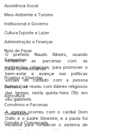
Assistência Social
Meio Ambiente e Turismo
Institucional e Governo
Cultura Esporte e Lazer
Administração e Finanças
Nota de Pesar
O prefeito Naudo Ribeiro, visando 
Campanhas
fortalecer as parcerias com as 
instituições religiosas, para promover o 
Datas Comemorativas
bem-estar e avançar nas políticas 
Projetos e Emendas
sociais de cuidado com a pessoa 
humana, se reuniu com líderes religiosos 
Defesa Civil
das Igrejas, nesta quinta-feira (19) em 
Agricultura
seu gabinete.
Convênios e Parcerias
A agenda ocorreu com o cardial Dom 
Comunidade
Odilo e o padre Silvestre, e a pauta foi 
Convite e Comunicado
iniciativa para fortalecer o sistema de 