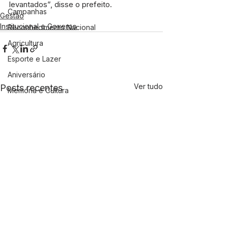
levantados”, disse o prefeito.
Campanhas
Gestão
Institucional e Governo
Reconhecimento Nacional
Agricultura
Esporte e Lazer
Aniversário
Ver tudo
Posts recentes
Memória e Cultura