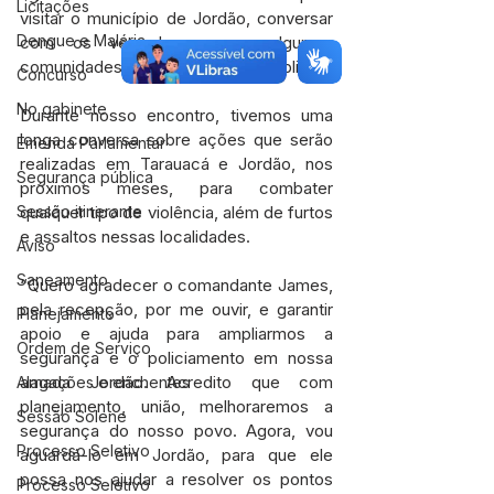
Licitações
visitar o município de Jordão, conversar 
Dengue e Malária
com os vereadores e a algumas 
comunidades, sobre segurança pública. 
Concurso
No gabinete
Durante nosso encontro, tivemos uma 
longa conversa sobre ações que serão 
Emenda Parlamentar
realizadas em Tarauacá e Jordão, nos 
Segurança pública
próximos meses, para combater 
qualquer tipo de violência, além de furtos 
Sessão itinerante
e assaltos nessas localidades. 
Aviso
Saneamento
“Quero agradecer o comandante James, 
pela recepção, por me ouvir, e garantir 
Planejamento
apoio e ajuda para ampliarmos a 
Ordem de Serviço
segurança e o policiamento em nossa 
amada Jordão. Acredito que com 
Alagações e enchentes
planejamento, união, melhoraremos a 
Sessão Solene
segurança do nosso povo. Agora, vou 
Processo Seletivo
aguardá-lo em Jordão, para que ele 
possa nos ajudar a resolver os pontos 
Processo Seletivo