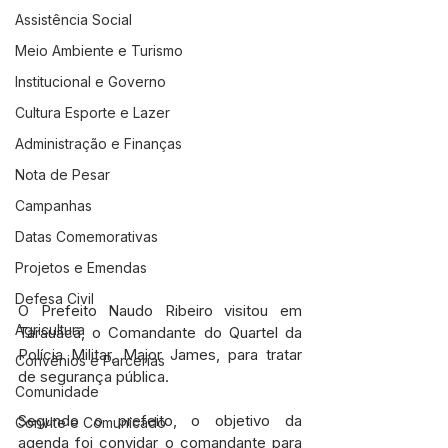
Assistência Social
Meio Ambiente e Turismo
Institucional e Governo
Cultura Esporte e Lazer
Administração e Finanças
Nota de Pesar
Campanhas
Datas Comemorativas
Projetos e Emendas
Defesa Civil
O Prefeito Naudo Ribeiro visitou em 
Agricultura
Tarauacá, o Comandante do Quartel da 
Polícia Militar, Major James, para tratar 
Convênios e Parcerias
de segurança pública.
Comunidade
Segundo o prefeito, o objetivo da 
Convite e Comunicado
agenda foi convidar o comandante para 