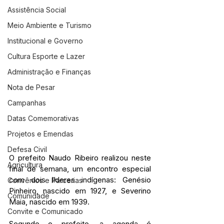
Assistência Social
Meio Ambiente e Turismo
Institucional e Governo
Cultura Esporte e Lazer
Administração e Finanças
Nota de Pesar
Campanhas
Datas Comemorativas
Projetos e Emendas
Defesa Civil
O prefeito Naudo Ribeiro realizou neste 
Agricultura
final de semana, um encontro especial 
com dois líderes indígenas: Genésio 
Convênios e Parcerias
Pinheiro, nascido em 1927, e Severino 
Comunidade
Maia, nascido em 1939. 
Convite e Comunicado
Segundo o prefeito, a agenda é 