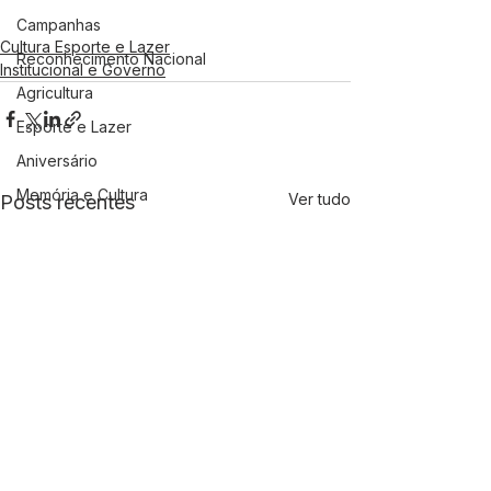
Campanhas
Cultura Esporte e Lazer
Reconhecimento Nacional
Institucional e Governo
Agricultura
Esporte e Lazer
Aniversário
Memória e Cultura
Ver tudo
Posts recentes