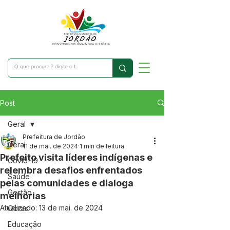
Post
Geral
Prefeitura de Jordão
Geral
11 de mai. de 2024
1 min de leitura
Prefeito visita líderes indígenas e
Covid-19
relembra desafios enfrentados
Saúde
pelas comunidades e dialoga
Gestão
melhorias
Atualizado:
13 de mai. de 2024
Obras
Educação