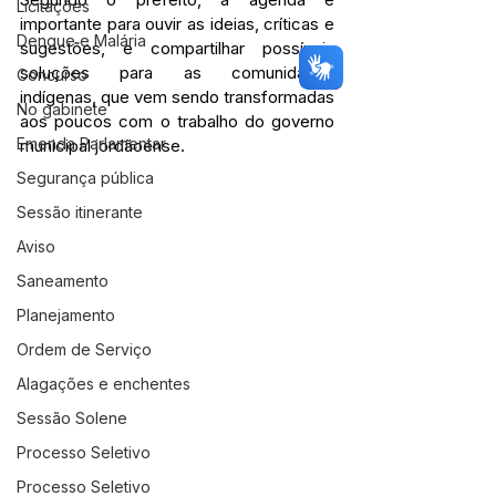
Licitações
importante para ouvir as ideias, críticas e 
Dengue e Malária
sugestões, e compartilhar possíveis 
soluções para as comunidades 
Concurso
indígenas, que vem sendo transformadas 
No gabinete
aos poucos com o trabalho do governo 
Emenda Parlamentar
municipal jordãoense.
Segurança pública
Sessão itinerante
Aviso
Saneamento
Planejamento
Ordem de Serviço
Alagações e enchentes
Sessão Solene
Processo Seletivo
Processo Seletivo