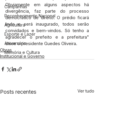
Obviamente em alguns aspectos há 
Campanhas
divergência, faz parte do processo 
Reconhecimento Nacional
democrático de direito. O prédio ficará 
lindo e será inaugurado, todos serão 
Agricultura
convidados e bem-vindos. Só tenho a 
Esporte e Lazer
agradecer o prefeito e a prefeitura" 
disse o presidente Guedes Oliveira.
Aniversário
Obras
Memória e Cultura
Institucional e Governo
Ver tudo
Posts recentes