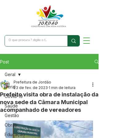
Post
Geral
Prefeitura de Jordão
Geral
23 de fev. de 2023
1 min de leitura
Prefeito visita obra de instalação da
Covid-19
nova sede da Câmara Municipal
Saúde
acompanhado de vereadores
Gestão
Obras
Educação