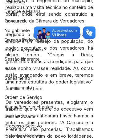
Marcelo e o engenheiro do município, 
Licitações
realizou uma visita técnica no canteiro de 
Dengue e Malária
obras, onde está sendo construído a 
nova sede da Câmara de Vereadores.
Concurso
No gabinete
Segundo o prefeito, a construção do 
Emenda Parlamentar
prédio é um desejo da população, do 
poder executivo e dos vereadores, há 
Segurança pública
algum tempo. "Graças a Deus, 
Sessão itinerante
garantimos todas as condições para que 
esse sonho virasse realidade. As obras 
Aviso
estão avançando e em breve, teremos 
Saneamento
uma nova estrutura do poder legislativo" 
Planejamento
pontou o prefeito.
Ordem de Serviço
Os vereadores presentes, elogiaram o 
Alagações e enchentes
trabalho que o chefe do executivo vem 
realizando, e ratificaram haver harmonia 
Sessão Solene
entre os dois poderes. "A Câmara e a 
Processo Seletivo
Prefeitura são parcerias. Trabalhamos 
Processo Seletivo
pelo bem comum do povo jordãoense. 