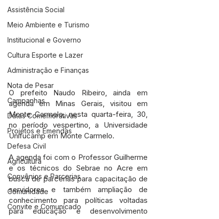
Assistência Social
Meio Ambiente e Turismo
Institucional e Governo
Cultura Esporte e Lazer
Administração e Finanças
Nota de Pesar
O prefeito Naudo Ribeiro, ainda em 
Campanhas
agenda em Minas Gerais, visitou em 
Monte Carmelo, nesta quarta-feira, 30, 
Datas Comemorativas
no período vespertino, a Universidade 
Projetos e Emendas
Unifucamp em Monte Carmelo.
Defesa Civil
A agenda foi com o Professor Guilherme 
Agricultura
e os técnicos do Sebrae no Acre em 
Convênios e Parcerias
busca de parcerias para capacitação de 
servidores e também ampliação de 
Comunidade
conhecimento para políticas voltadas 
Convite e Comunicado
para educação e desenvolvimento 