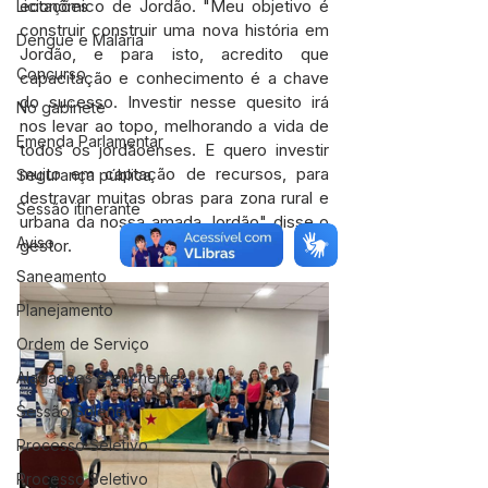
econômico de Jordão. "Meu objetivo é 
Licitações
construir construir uma nova história em 
Dengue e Malária
Jordão, e para isto, acredito que 
Concurso
capacitação e conhecimento é a chave 
do sucesso. Investir nesse quesito irá 
No gabinete
nos levar ao topo, melhorando a vida de 
Emenda Parlamentar
todos os jordãoenses. E quero investir 
muito em captação de recursos, para 
Segurança pública
destravar muitas obras para zona rural e 
Sessão itinerante
urbana da nossa amada Jordão" disse o 
Aviso
gestor.
Saneamento
Planejamento
Ordem de Serviço
Alagações e enchentes
Sessão Solene
Processo Seletivo
Processo Seletivo