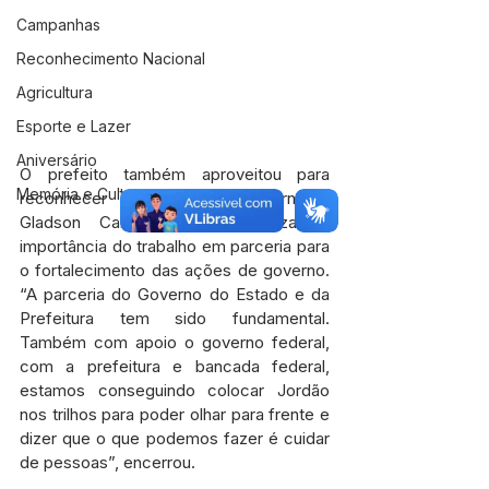
Campanhas
Reconhecimento Nacional
Agricultura
Esporte e Lazer
Aniversário
O prefeito também aproveitou para 
Memória e Cultura
reconhecer o apoio do governador 
Gladson Cameli   e enfatizar a 
importância do trabalho em parceria para 
o fortalecimento das ações de governo. 
“A parceria do Governo do Estado e da 
Prefeitura tem sido fundamental. 
Também com apoio o governo federal, 
com a prefeitura e bancada federal, 
estamos conseguindo colocar Jordão 
nos trilhos para poder olhar para frente e 
dizer que o que podemos fazer é cuidar 
de pessoas”, encerrou.