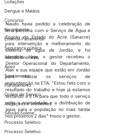
Licitações
Dengue e Malária
Concurso
Naudo havia pedido a celebração de 
No gabinete
uma parceria com o Serviço de Água e 
Esgoto do Estado do Acre (Sanacre) 
Emenda Parlamentar
para intervenção e melhoramento do 
Segurança pública
sistema de água de Jordão, e foi 
atendido. Hoje, o gestor recebeu o 
Sessão itinerante
Diretor Operacional do Departamento, 
Aviso
Alan e sua equipe que estão em Jordão 
Saneamento
para realizar os serviços de 
manuntenção na ETA. "Estou feliz com o 
Planejamento
resultado do trabalho e hoje já estamos 
Ordem de Serviço
testando a ETA para que todo o serviço 
volte a normalidade e a distribuição de 
Alagações e enchentes
água para a população no mais tardar 
Sessão Solene
nos próximos 2 dias" frisou o gestor.
Processo Seletivo
Processo Seletivo