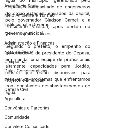
água do município, gerenciado pelo 
Assistência Social
Depasa, acompanhado de engenheiros 
do órgão estadual, enviados da capital, 
Meio Ambiente e Turismo
pelo governador Gladson Cameli e a 
Institucional e Governo
Presidente Valesca, após pedido do 
governo municipal. 
Cultura Esporte e Lazer
Administração e Finanças
Segundo o prefeito, o empenho do 
Nota de Pesar
governador e da presidente do Depasa, 
em mandar uma equipe de profissionais 
Campanhas
altamente capacidades para Jordão, 
Datas Comemorativas
mostra que estão disponíveis para 
resolver os problemas que enfrentamos 
Projetos e Emendas
com constantes desabastecimentos de 
Defesa Civil
água.
Agricultura
Convênios e Parcerias
Comunidade
Convite e Comunicado