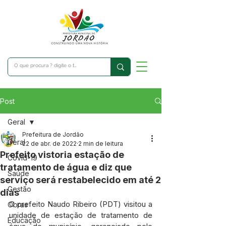
Post
Geral
Prefeitura de Jordão
Geral
22 de abr. de 2022
2 min de leitura
Prefeito vistoria estação de
Covid-19
tratamento de água e diz que
Saúde
serviço será restabelecido em até 2
Gestão
dias
O prefeito Naudo Ribeiro (PDT) visitou a 
Obras
unidade de estação de tratamento de 
Educação