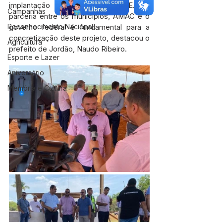
implantação do CINRESO-ACRE. A 
Campanhas
parceria entre os municípios, AMAC e o 
Reconhecimento Nacional
governo federal é fundamental para a 
concretização deste projeto, destacou o 
Agricultura
prefeito de Jordão, Naudo Ribeiro.
Esporte e Lazer
Aniversário
Memória e Cultura