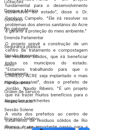
Licitações
fundamental para o desenvolvimento 
Dengue e Malária
sustentável do estado", disse o Dr. 
Denilson Campelo. "Ele irá resolver os 
Concurso
problemas dos aterros sanitários do Acre 
No gabinete
e garantir a proteção do meio ambiente."
Emenda Parlamentar
O projeto prevê a construção de um 
Segurança pública
centro de tratamento e compostagem 
Sessão itinerante
de resíduos sólidos, que irá beneficiar 
todos os municípios do estado. 
Aviso
"Estamos trabalhando para que o 
Saneamento
CINRESO-ACRE seja implantado o mais 
rápido possível", disse o prefeito de 
Planejamento
Jordão, Naudo Ribeiro. "É um projeto 
Ordem de Serviço
que irá trazer muitos benefícios para o 
Alagações e enchentes
nosso estado."
Sessão Solene
A visita dos prefeitos ao centro de 
Processo Seletivo
tratamento de resíduos sólidos de Rio 
Branco é um importante passo para a 
Processo Seletivo