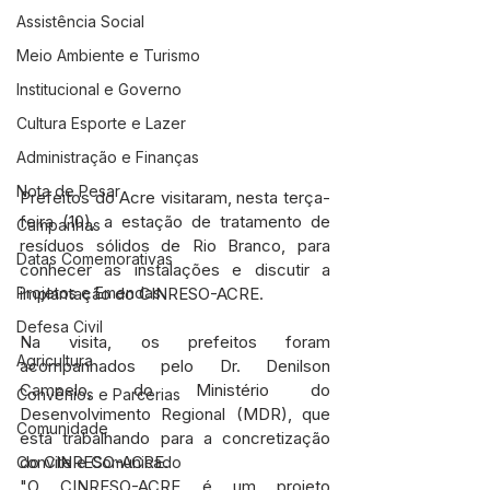
Assistência Social
Meio Ambiente e Turismo
Institucional e Governo
Cultura Esporte e Lazer
Administração e Finanças
Nota de Pesar
Prefeitos do Acre visitaram, nesta terça-
feira (10), a estação de tratamento de 
Campanhas
resíduos sólidos de Rio Branco, para 
Datas Comemorativas
conhecer as instalações e discutir a 
Projetos e Emendas
implantação do CINRESO-ACRE.
Defesa Civil
Na visita, os prefeitos foram 
Agricultura
acompanhados pelo Dr. Denilson 
Campelo, do Ministério do 
Convênios e Parcerias
Desenvolvimento Regional (MDR), que 
Comunidade
está trabalhando para a concretização 
do CINRESO-ACRE.
Convite e Comunicado
"O CINRESO-ACRE é um projeto 