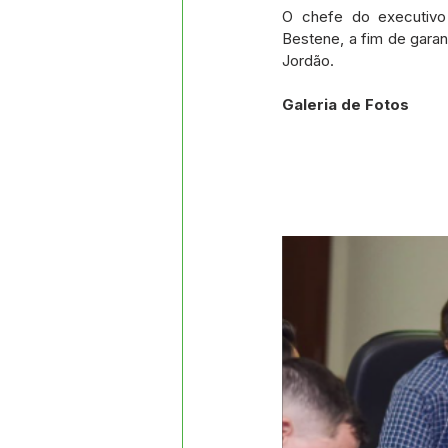
Datas Comemorativas
Proj
O chefe do executivo 
Bestene, a fim de gara
Jordão. 
Comunidade
Convite e Co
Galeria de Fotos
Emenda Parlamentar
Segur
Ordem de Serviço