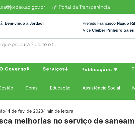
tura@jordao.ac.gov.br
Portal da Transparência
lá, Bem-vindo a Jordão!
Prefeito
Francisco Naudo Ri
Vice
Cleiber Pinheiro Sales
O Governo⬇️
Serviços⬇️
T
Publicações 🔽
Gestão
Obras
Educação
Assistência Social
M
dão
14 de fev. de 2023
1 min de leitura
ura Esporte e Lazer
Administração e Finanças
Nota de
usca melhorias no serviço de saneam