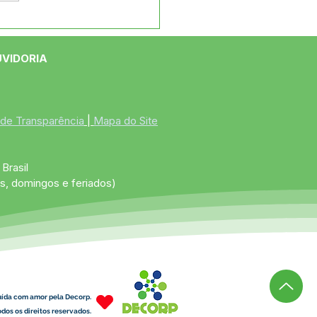
eitura de Jordão
ega roçadeiras na
ia Boa Vista
UVIDORIA
 de Transparência
 | 
Mapa do Site
Brasil
s, domingos e feriados)
uída com amor pela Decorp.
dos os direitos reservados.