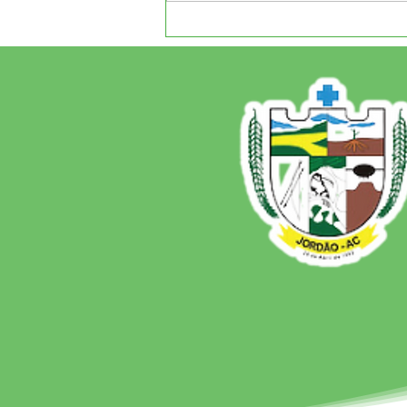
CRAS de Jordão e
Secretaria de Assistência
Social realizam ação na
Aldeia Arco-Íris, levando
orientações, atividades e
atendimento às famílias
indígenas.