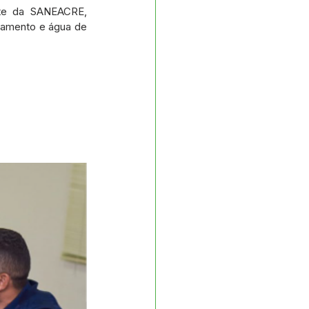
s e Parcerias
nte da SANEACRE, 
eamento e água de 
No gabinete
Planejamento