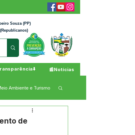
beiro Souza (PP)
 (Republicanos)
ransparência⬇️
📰Notícias
eio Ambiente e Turismo
 Pesar
Campanhas
ento de