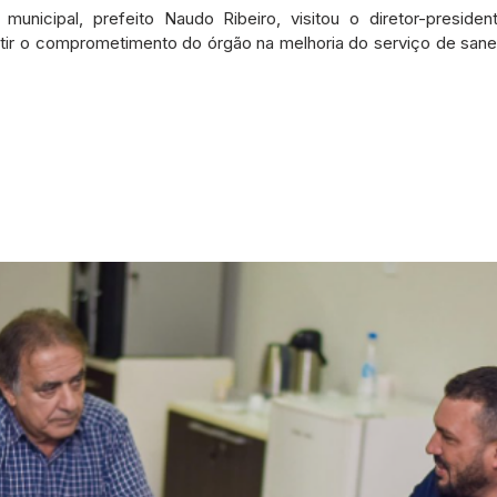
etos e Emendas
Defesa Civil
Agricultura
Convênio
municipal, prefeito Naudo Ribeiro, visitou o diretor-preside
ntir o comprometimento do órgão na melhoria do serviço de san
municado
Licitações
Dengue e Malária
Concurso
ança pública
Sessão itinerante
Aviso
Saneamento