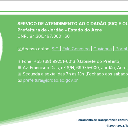
Desfile cívico resgata
Pref
origens e celebra o talento
entr
da juventude jordãoense
Alde
SERVIÇO DE ATENDIMENTO AO CIDADÃO (SIC) E O
Prefeitura de Jordão - Estado do Acre
CNPJ 84.306.497/0001-60
💻Acesso online: 
SIC 
| 
Fale Conosco
 | 
Ouvidoria
 | 
Portal
📱Fone: +55 (68)
99251-0013
(Gabinete do Prefeito)
🏢 Av. Francisco Dias, nº S/N, 69975-000, Jordão, Acre, 
📅 Segunda a sexta, das 7h às 13h (Fechado aos sábado
📧 
prefeitura@jordao.ac.gov.br
Ferramenta de Transparência constr
© 2009-2024. To