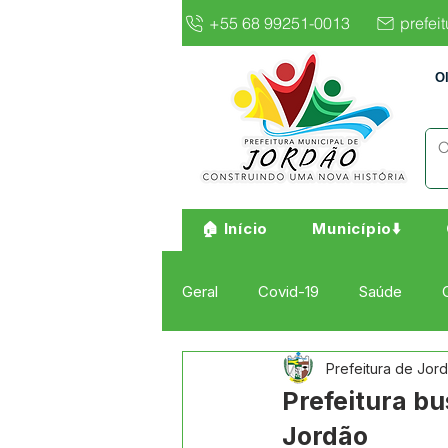
+55 68 99251-0013
prefei
O
🏠 Início
Município⬇️
Geral
Covid-19
Saúde
Prefeitura de Jor
Institucional e Governo
Cult
Prefeitura b
Jordão