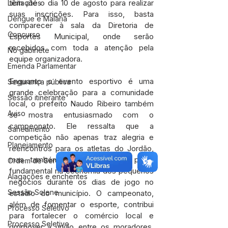
têm até o dia 10 de agosto para realizar 
Licitações
suas inscrições. Para isso, basta 
Dengue e Malária
comparecer à sala da Diretoria de 
Concurso
Esportes Municipal, onde serão 
recebidos com toda a atenção pela 
No gabinete
equipe organizadora.
Emenda Parlamentar
Enquanto o evento esportivo é uma 
Segurança pública
grande celebração para a comunidade 
Sessão itinerante
local, o prefeito Naudo Ribeiro também 
Aviso
se mostra entusiasmado com o 
campeonato. Ele ressalta que a 
Saneamento
competição não apenas traz alegria e 
Planejamento
reencontros para os atletas do Jordão, 
mas também desempenha um papel 
Ordem de Serviço
fundamental na economia dos pequenos 
Alagações e enchentes
negócios durante os dias de jogo no 
Sessão Solene
estádio do município. O campeonato, 
além de fomentar o esporte, contribui 
Processo Seletivo
para fortalecer o comércio local e 
Processo Seletivo
promover a união entre os moradores. 