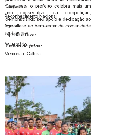
Com isso, o prefeito celebra mais um 
Campanhas
ano consecutivo da competição, 
Reconhecimento Nacional
demonstrando seu apoio e dedicação ao 
Agricultura
esporte e ao bem-estar da comunidade 
jordanense.
Esporte e Lazer
Aniversário
Galeria de fotos:
Memória e Cultura