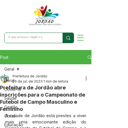
Post
Geral
Prefeitura de Jordão
Geral
26 de jul. de 2023
1 min de leitura
Prefeitura de Jordão abre
Covid-19
inscrições para o Campeonato de
Saúde
Futebol de Campo Masculino e
Gestão
Feminino
A cidade de Jordão está prestes a viver 
Obras
mais uma emocionante edição do 
Educação