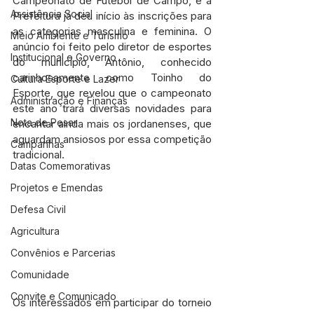
Campeonato de Futebol de Campo, e a 
Assistência Social
Prefeitura já deu início às inscrições para 
as categorias masculina e feminina. O 
Meio Ambiente e Turismo
anúncio foi feito pelo diretor de esportes 
Institucional e Governo
do município, Antônio, conhecido 
carinhosamente como Toinho do 
Cultura Esporte e Lazer
Esporte, que revelou que o campeonato 
Administração e Finanças
este ano trará diversas novidades para 
Nota de Pesar
encantar ainda mais os jordanenses, que 
aguardam ansiosos por essa competição 
Campanhas
tradicional.
Datas Comemorativas
Projetos e Emendas
Defesa Civil
Agricultura
Convênios e Parcerias
Comunidade
Convite e Comunicado
Os interessados em participar do torneio 