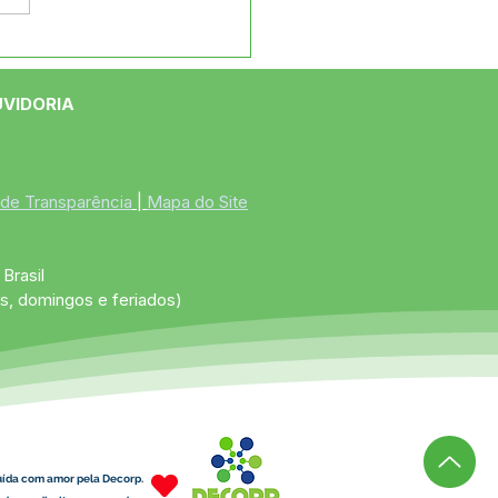
eitura de Jordão
ega roçadeiras na
ia Boa Vista
UVIDORIA
 de Transparência
 | 
Mapa do Site
Brasil
s, domingos e feriados)
uída com amor pela Decorp.