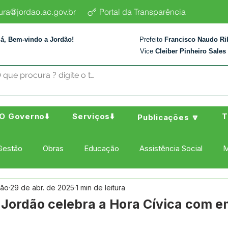
tura@jordao.ac.gov.br
Portal da Transparência
lá, Bem-vindo a Jordão!
Prefeito
Francisco Naudo Ri
Vice
Cleiber Pinheiro Sales
O Governo⬇️
Serviços⬇️
T
Publicações 🔽
Gestão
Obras
Educação
Assistência Social
M
dão
29 de abr. de 2025
1 min de leitura
ura Esporte e Lazer
Administração e Finanças
Nota de
e Jordão celebra a Hora Cívica com 