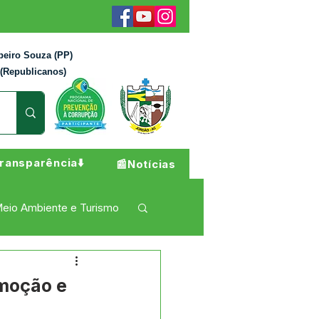
beiro Souza (PP)
 (Republicanos)
ransparência⬇️
📰Notícias
eio Ambiente e Turismo
 Pesar
Campanhas
emoção e