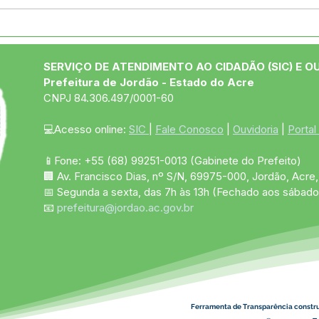
Desfile cívico resgata
Pref
origens e celebra o talento
entr
da juventude jordãoense
Alde
SERVIÇO DE ATENDIMENTO AO CIDADÃO (SIC) E O
Prefeitura de Jordão - Estado do Acre
CNPJ 84.306.497/0001-60
💻Acesso online: 
SIC 
| 
Fale Conosco
 | 
Ouvidoria
 | 
Portal
📱Fone: +55 (68)
99251-0013
(Gabinete do Prefeito)
🏢 Av. Francisco Dias, nº S/N, 69975-000, Jordão, Acre, 
📅 Segunda a sexta, das 7h às 13h (Fechado aos sábado
📧 
prefeitura@jordao.ac.gov.br
Ferramenta de Transparência constr