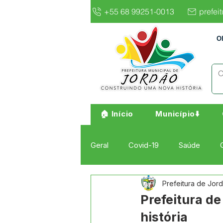
+55 68 99251-0013
prefei
O
🏠 Início
Município⬇️
Geral
Covid-19
Saúde
Prefeitura de Jor
Institucional e Governo
Cult
Prefeitura d
história