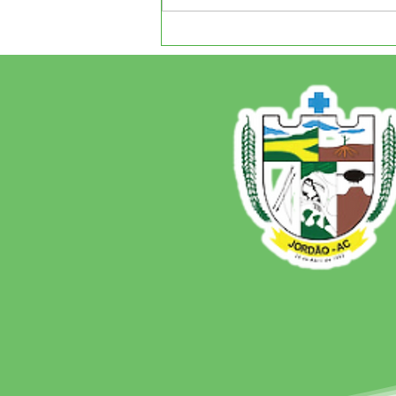
CRAS de Jordão e
Secretaria de Assistência
Social realizam ação na
Aldeia Arco-Íris, levando
orientações, atividades e
atendimento às famílias
indígenas.