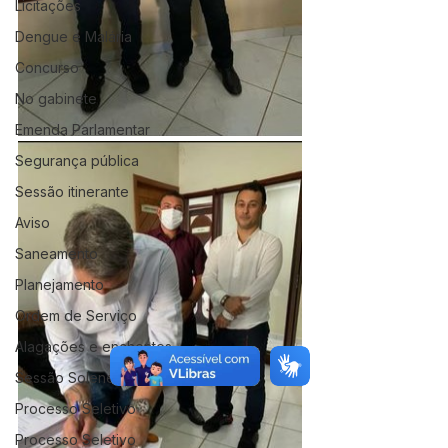
Licitações
Dengue e Malária
Concurso
No gabinete
Emenda Parlamentar
Segurança pública
Sessão itinerante
Aviso
Saneamento
Planejamento
Ordem de Serviço
Alagações e enchentes
Sessão Solene
Processo Seletivo
Processo Seletivo