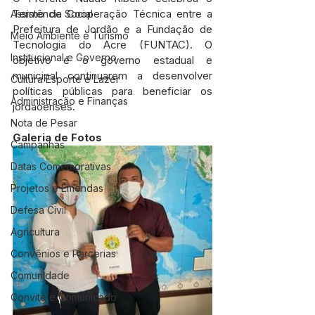
Termo de Cooperação Técnica entre a 
Assistência Social
Prefeitura de Jordão e a Fundação de 
Meio Ambiente e Turismo
Tecnologia do Acre (FUNTAC). O 
Institucional e Governo
objetivo é o governo estadual e 
municipal continuarem a desenvolver 
Cultura Esporte e Lazer
políticas públicas para beneficiar os 
Administração e Finanças
jordaoenses.
Nota de Pesar
Galeria de Fotos
Campanhas
Datas Comemorativas
Projetos e Emendas
Defesa Civil
Agricultura
Convênios e Parcerias
Comunidade
Convite e Comunicado