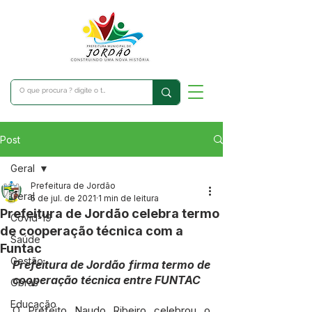
Post
Geral
Prefeitura de Jordão
Geral
5 de jul. de 2021
1 min de leitura
Prefeitura de Jordão celebra termo
Covid-19
de cooperação técnica com a
Saúde
Funtac
Gestão
Prefeitura de Jordão firma termo de 
cooperação técnica entre FUNTAC
Obras
Educação
O Prefeito Naudo Ribeiro celebrou o 