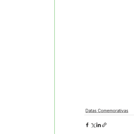
Datas Comemorativas
Proj
Comunidade
Convite e Co
Emenda Parlamentar
Segur
Ordem de Serviço
Datas Comemorativas