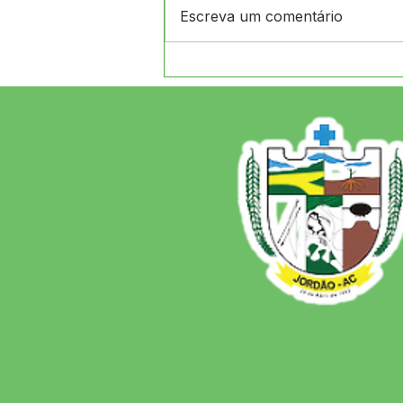
Escreva um comentário
12 de junho: Feliz Dia dos
Namorados!