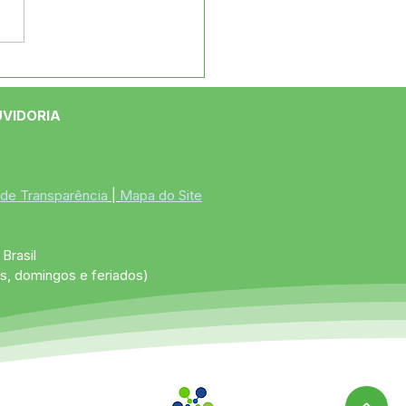
e maio: Um feliz Dia
 Mães!
UVIDORIA
 de Transparência
 | 
Mapa do Site
Brasil
s, domingos e feriados)