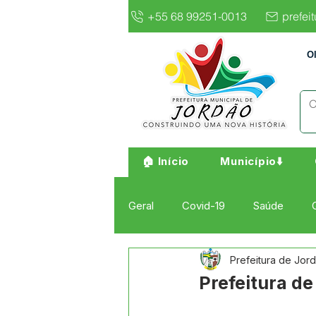
+55 68 99251-0013
prefei
O
🏠 Início
Município⬇️
Geral
Covid-19
Saúde
Prefeitura de Jor
Institucional e Governo
Cult
Prefeitura de