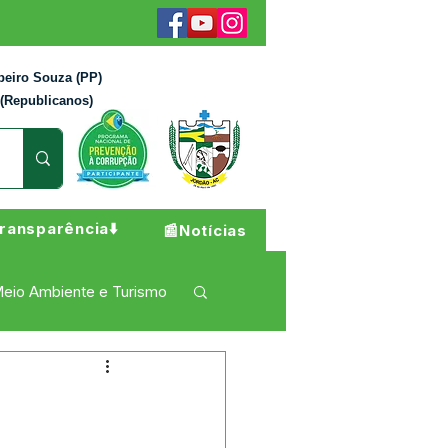
beiro Souza (PP)
 (Republicanos)
ransparência⬇️
📰Notícias
eio Ambiente e Turismo
 Pesar
Campanhas