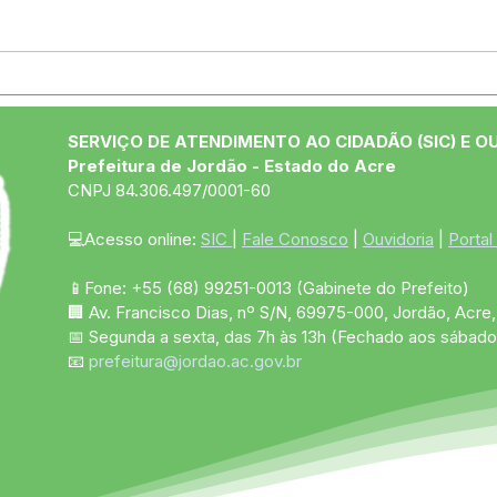
04 de junho: Dia de Corpus
10 d
Christi
das
SERVIÇO DE ATENDIMENTO AO CIDADÃO (SIC) E O
Prefeitura de Jordão - Estado do Acre
CNPJ 84.306.497/0001-60
💻Acesso online: 
SIC 
| 
Fale Conosco
 | 
Ouvidoria
 | 
Portal
📱Fone: +55 (68)
99251-0013
(Gabinete do Prefeito)
🏢 Av. Francisco Dias, nº S/N, 69975-000, Jordão, Acre, 
📅 Segunda a sexta, das 7h às 13h (Fechado aos sábado
📧 
prefeitura@jordao.ac.gov.br