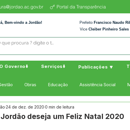
tura@jordao.ac.gov.br
Portal da Transparência
lá, Bem-vindo a Jordão!
Prefeito
Francisco Naudo Ri
Vice
Cleiber Pinheiro Sales
O Governo⬇️
Serviços⬇️
T
Publicações 🔽
Gestão
Obras
Educação
Assistência Social
M
dão
24 de dez. de 2020
0 min de leitura
ura Esporte e Lazer
Administração e Finanças
Nota de
 Jordão deseja um Feliz Natal 2020