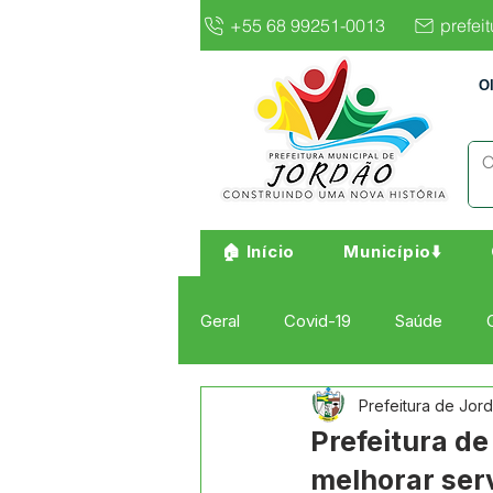
+55 68 99251-0013
prefei
O
🏠 Início
Município⬇️
Geral
Covid-19
Saúde
Prefeitura de Jor
Institucional e Governo
Cult
Prefeitura de
melhorar ser