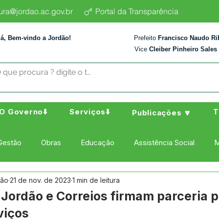
tura@jordao.ac.gov.br
Portal da Transparência
lá, Bem-vindo a Jordão!
Prefeito
Francisco Naudo Ri
Vice
Cleiber Pinheiro Sales
O Governo⬇️
Serviços⬇️
T
Publicações 🔽
Gestão
Obras
Educação
Assistência Social
M
dão
21 de nov. de 2023
1 min de leitura
ura Esporte e Lazer
Administração e Finanças
Nota de
 Jordão e Correios firmam parceria 
viços