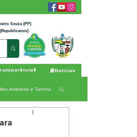
beiro Souza (PP)
 (Republicanos)
ransparência⬇️
📰Notícias
eio Ambiente e Turismo
 Pesar
Campanhas
para