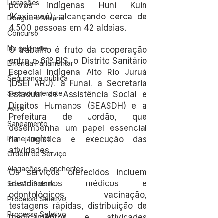
Licitações
povos indígenas Huni Kuin 
(Kaxinawá), alcançando cerca de 
Dengue e Malária
4.500 pessoas em 42 aldeias.
Concurso
No gabinete
O trabalho é fruto da cooperação 
entre o 61º BIS, o Distrito Sanitário 
Emenda Parlamentar
Especial Indígena Alto Rio Juruá 
Segurança pública
(DSEI ARJ), a Funai, a Secretaria 
Sessão itinerante
Estadual de Assistência Social e 
Direitos Humanos (SEASDH) e a 
Aviso
Prefeitura de Jordão, que 
Saneamento
desempenha um papel essencial 
Planejamento
na logística e execução das 
atividades.
Ordem de Serviço
Alagações e enchentes
Os serviços oferecidos incluem 
atendimentos médicos e 
Sessão Solene
odontológicos, vacinação, 
Processo Seletivo
testagens rápidas, distribuição de 
Processo Seletivo
medicamentos e atividades 