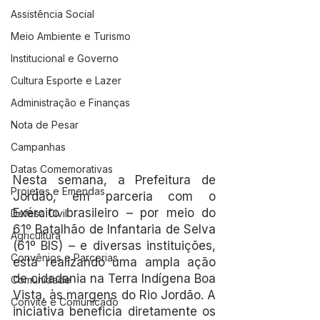
Assistência Social
Meio Ambiente e Turismo
Institucional e Governo
Cultura Esporte e Lazer
Administração e Finanças
Nota de Pesar
Campanhas
Datas Comemorativas
Nesta semana, a Prefeitura de 
Projetos e Emendas
Jordão, em parceria com o 
Exército brasileiro – por meio do 
Defesa Civil
61º Batalhão de Infantaria de Selva 
Agricultura
(61º BIS) – e diversas instituições, 
Convênios e Parcerias
está realizando uma ampla ação 
de cidadania na Terra Indígena Boa 
Comunidade
Vista, às margens do Rio Jordão. A 
Convite e Comunicado
iniciativa beneficia diretamente os 