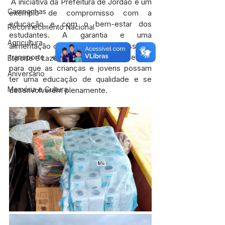
 A iniciativa da Prefeitura de Jordão é um 
Campanhas
exemplo de compromisso com a 
educação e com o bem-estar dos 
Reconhecimento Nacional
estudantes. A garantia e uma 
Agricultura
alimentação de qualidade e o acesso ao 
transporte escolar são fundamentais 
Esporte e Lazer
para que as crianças e jovens possam 
Aniversário
ter uma educação de qualidade e se 
Memória e Cultura
desenvolverem plenamente.