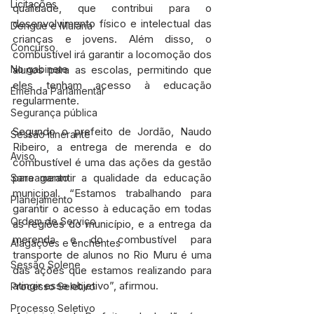
Licitações
qualidade, que contribui para o 
desenvolvimento físico e intelectual das 
Dengue e Malária
crianças e jovens. Além disso, o 
Concurso
combustível irá garantir a locomoção dos 
No gabinete
alunos para as escolas, permitindo que 
eles tenham acesso à educação 
Emenda Parlamentar
regularmente.
Segurança pública
Segundo o prefeito de Jordão, Naudo 
Sessão itinerante
Ribeiro, a entrega de merenda e do 
Aviso
combustível é uma das ações da gestão 
para garantir a qualidade da educação 
Saneamento
municipal. “Estamos trabalhando para 
Planejamento
garantir o acesso à educação em todas 
Ordem de Serviço
as regiões do município, e a entrega da 
merenda e do combustível para 
Alagações e enchentes
transporte de alunos no Rio Muru é uma 
Sessão Solene
das ações que estamos realizando para 
atingir esse objetivo”, afirmou.
Processo Seletivo
Processo Seletivo