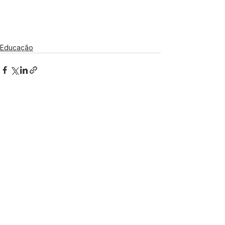
Educação
Ver tudo
Posts recentes