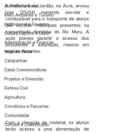
A Prefeitura de Jordão, no Acre, enviou 
Assistência Social
hoje (25/04) merenda escolar e 
Meio Ambiente e Turismo
combustível para o transporte de alunos 
Institucional e Governo
das escolas municipais presentes na 
comunidade ribeirinha do Rio Muru. A 
Cultura Esporte e Lazer
ação planeja garantir o acesso dos 
Administração e Finanças
estudantes à educação, mesmo em 
regiões distantes.
Nota de Pesar
Campanhas
Datas Comemorativas
Projetos e Emendas
Defesa Civil
Agricultura
Convênios e Parcerias
Comunidade
Com a chegada do material, os alunos 
Convite e Comunicado
terão acesso a uma alimentação de 