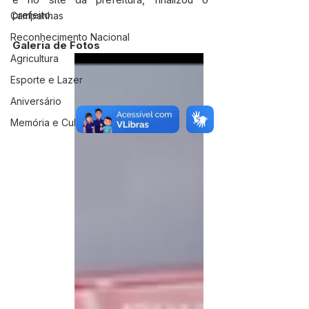
prefeito.
Campanhas
Reconhecimento Nacional
Galeria de Fotos
Agricultura
Esporte e Lazer
Aniversário
Memória e Cultura