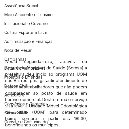
Assistência Social
Meio Ambiente e Turismo
Institucional e Governo
Cultura Esporte e Lazer
Administração e Finanças
Nota de Pesar
Campanhas
Nesta segunda-feira, através da 
Secretaria Municipal de Saúde (Semsa) a 
Datas Comemorativas
prefeitura deu início ao programa UOM 
Projetos e Emendas
nos Bairros, para garantir atendimento de 
Defesa Civil
saúde aos trabalhadores que não podem 
comparecer ao posto de saúde em 
Agricultura
horário comercial. Desta forma o serviço 
Convênios e Parcerias
visa levar a Unidade Móvel Odontológica 
de Jordão (UOM) para determinado 
Comunidade
bairro, sempre a partir das 18h30, 
Convite e Comunicado
beneficiando os munícipes.