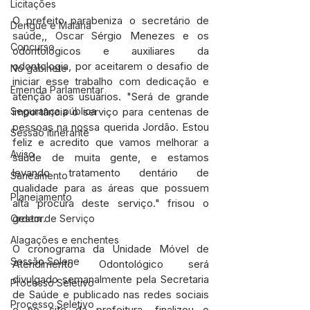
Licitações
O prefeito parabeniza o secretário de 
Dengue e Malária
saúde,, Oscar Sérgio Menezes e os 
Concurso
odontológicos e auxiliares da 
odontologia, por aceitarem o desafio de 
No gabinete
iniciar esse trabalho com dedicação e 
Emenda Parlamentar
atenção aos usuários. "Será de grande 
importância o serviço para centenas de 
Segurança pública
pessoas na nossa querida Jordão. Estou 
Sessão itinerante
feliz e acredito que vamos melhorar a 
Aviso
saúde de muita gente, e estamos  
levando tratamento dentário de 
Saneamento
qualidade para as áreas que possuem 
Planejamento
alta procura deste serviço." frisou o 
gestor.
Ordem de Serviço
Alagações e enchentes
O cronograma da Unidade Móvel de 
Sessão Solene
Atendimento Odontológico será 
divulgado semanalmente pela Secretaria 
Processo Seletivo
de Saúde e publicado nas redes sociais 
Processo Seletivo
e no site da prefeitura, finalizou o 